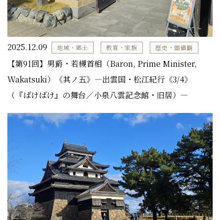
2025.12.09
地域・郷土
教育・家族
歴史・価値観
【第91回】男爵・若槻首相（Baron, Prime Minister,
Wakatsuki）《其ノ五》―出雲国・松江紀行《3/4》
（『ばけばけ』の舞台／小泉八雲記念館・旧居）―