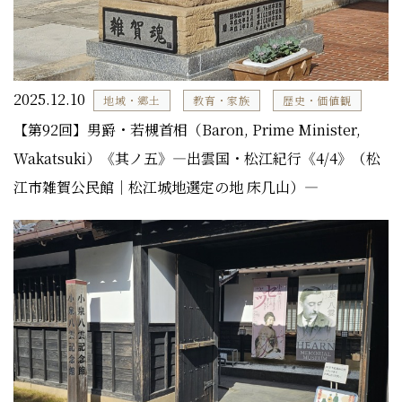
2025.12.10
地域・郷土
教育・家族
歴史・価値観
【第92回】男爵・若槻首相（Baron, Prime Minister,
Wakatsuki）《其ノ五》―出雲国・松江紀行《4/4》（松
江市雑賀公民館｜松江城地選定の地 床几山）―