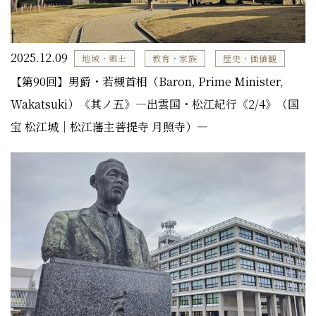
2025.12.09
地域・郷土
教育・家族
歴史・価値観
【第90回】男爵・若槻首相（Baron, Prime Minister,
Wakatsuki）《其ノ五》―出雲国・松江紀行《2/4》（国
宝 松江城｜松江藩主菩提寺 月照寺）―