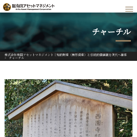
チャーチル
株式会社有田アセットマネジメント｜知的財産（無形資産）と伝統的価値観を次代へ継承
>
チャーチル