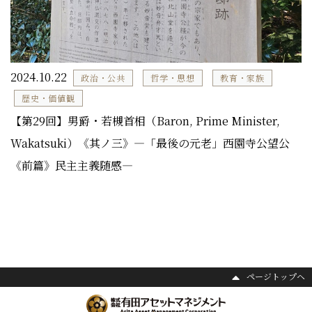
2024.10.22
政治・公共
哲学・思想
教育・家族
歴史・価値観
【第29回】男爵・若槻首相（Baron, Prime Minister,
Wakatsuki）《其ノ三》―「最後の元老」西園寺公望公
《前篇》民主主義随感―
ページトップヘ