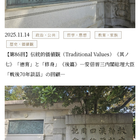
2025.11.14
政治・公共
哲学・思想
教育・家族
歴史・価値観
【第86回】伝統的価値観（Traditional Values）《其ノ
七》「徳育」と「修身」《後篇》―安倍晋三内閣総理大臣
「戦後70年談話」の回顧―