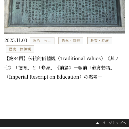
2025.11.03
政治・公共
哲学・思想
教育・家族
歴史・価値観
【第84回】伝統的価値観（Traditional Values）《其ノ
七》「徳育」と「修身」《前篇》―戦前「教育勅語」
（Imperial Rescript on Education）の黙考―
ページトップヘ