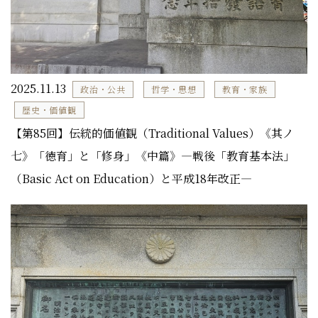
2025.11.13
政治・公共
哲学・思想
教育・家族
歴史・価値観
【第85回】伝統的価値観（Traditional Values）《其ノ
七》「徳育」と「修身」《中篇》―戦後「教育基本法」
（Basic Act on Education）と平成18年改正―