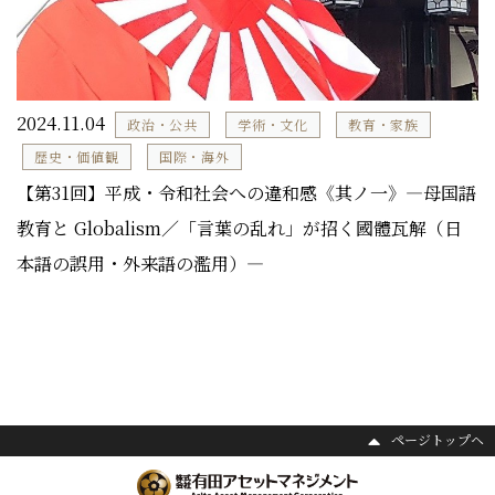
2024.11.04
政治・公共
学術・文化
教育・家族
歴史・価値観
国際・海外
【第31回】平成・令和社会への違和感《其ノ一》―母国語
教育と Globalism／「言葉の乱れ」が招く國體瓦解（日
本語の誤用・外来語の濫用）―
ページトップヘ