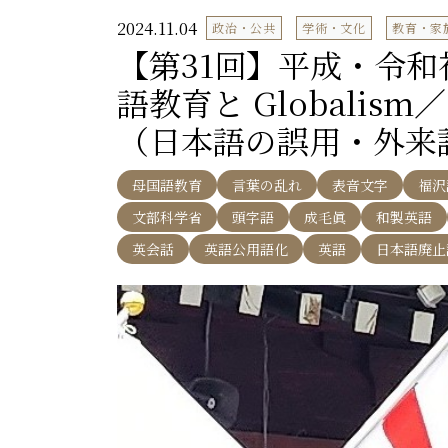
2024.11.04
政治・公共
学術・文化
教育・家
【第31回】平成・令
語教育と Globali
（日本語の誤用・外来
母国語教育
言葉の乱れ
表音文字
福沢
文部科学省
頭字語
成毛眞
和製英語
英会話
英語公用語化
英語
日本語廃止