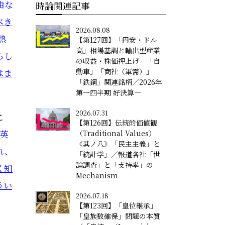
由な
時論関連記事
べき
2026.08.08
熱
【第127回】「円安・ドル
高」相場基調と輸出型産業
らし
の収益・株価押上げ―「自
はま
動車」「商社（軍需）」
「鉄鋼」関連銘柄／2026年
第一四半期 好決算―
2026.07.31
こ
【第126回】伝統的価値観
英
（Traditional Values）
《其ノ八》「民主主義」と
れ、
「統計学」／報道各社「世
論調査」と「支持率」の
く知
Mechanism
うい
2026.07.18
【第123回】「皇位継承」
「皇族数確保」問題の本質