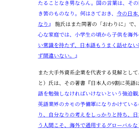
たることなき男ならん。国の言葉は、その
き筈のものなり。何はさておき、
今の日本
なり
』
施氏はまた同著の「おわりに」で
心な家庭では、小学生の頃から子供を海外
い常識を持たず、日本語もうまく話せない
ず間違いない。
』
また大手外資系企業を代表する見解として
と）氏は
、その著書
『
日本人の9割に英語
語を勉強しなければいけないという強迫観
英語業界のカモの予備軍になりかけている
り、自分なりの考えをしっかりと持ち、日
う人間こそ、海外で通用するグローバルな