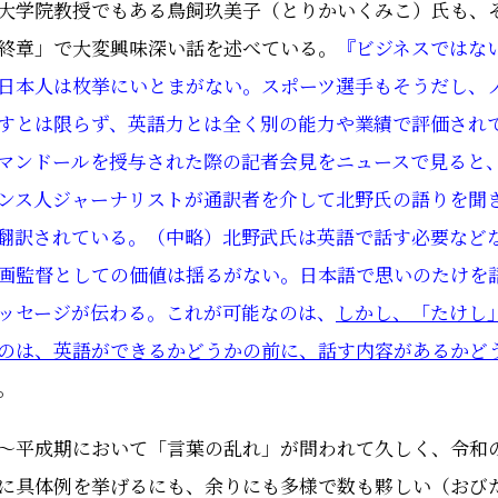
大学院教授でもある鳥飼玖美子（とりかいくみこ）氏も
、
終章」で大変興味深い話を述べている。
『ビジネスではな
日本人は枚挙にいとまがない。スポーツ選手もそうだし、
すとは限らず、英語力とは全く別の能力や業績で評価され
マンドールを授与された際の記者会見をニュースで見ると
ンス人ジャーナリストが通訳者を介して北野氏の語りを聞
翻訳されている。（中略）北野武氏は英語で話す必要など
画監督としての価値は揺るがない。日本語で思いのたけを
ッセージが伝わる。これが可能なのは、
しかし、「たけし
のは、英語ができるかどうかの前に、話す内容があるかど
。
～平成期において「言葉の乱れ」が問われて久しく、令和
に具体例を挙げるにも、余りにも多様で数も夥しい（おび