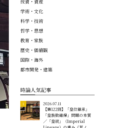
投資・資産
学術・文化
科学・技術
哲学・思想
教育・家族
歴史・価値観
国際・海外
都市開発・建築
時論人気記事
2026.07.11
【第122回】「皇位継承」
「皇族数確保」問題の本質
／「皇統」（Imperial
Lineage）の重み《其ノ