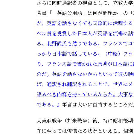
さらに同時通訳者の視点として、立教大学
著書
『
「英語公用語」は何が問題か
』
の「
が、英語を話さなくても国際的に活躍する
ベル賞を受賞した日本人が英語を流暢に話
る。北野武氏も然りである。フランスでコ
っかり日本語で話している。（中略）フラ
り、フランス語で書かれた原著が日本語に
のだ。英語を話さないからといって彼の映
ば、通訳され翻訳されることで、世界にメ
語るべき内容を持っているからだ。大事な
である。
』
筆者は大いに首肯するところだ
大東亜戦争（対米戦争）後、特に昭和後期
在に至っては惨憺たる状況といえる。個別