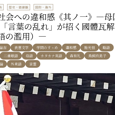
族
歴史・価値観
国際・海外
和社会への違和感《其ノ一》―母
sm／「言葉の乱れ」が招く國體瓦解
語の濫用）―
諭吉
表意文字
学問のすゝめ
違和感
施光恒
略語
二重敬語
母語
カタカナ英語
森有礼
鳥飼玖美子
論
外来語
言霊