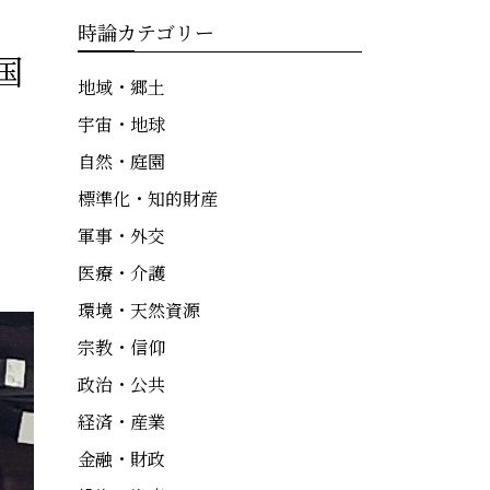
時論カテゴリー
国
地域・郷土
宇宙・地球
自然・庭園
標準化・知的財産
軍事・外交
医療・介護
環境・天然資源
宗教・信仰
政治・公共
経済・産業
金融・財政