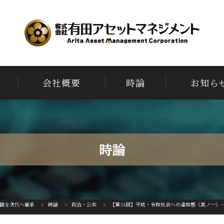
会社概要
時論
お知ら
時論
観を次代へ継承
>
時論
>
政治・公共
>
【第31回】平成・令和社会への違和感《其ノ一》―母