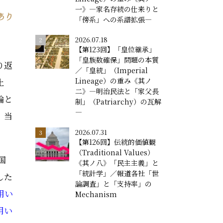
一》―家名存続の仕来りと
あり
「傍系」への系譜拡張―
2026.07.18
【第123回】「皇位継承」
「皇族数確保」問題の本質
り返
／「皇統」（Imperial
止
Lineage）の重み《其ノ
二》―明治民法と「家父長
論と
制」（Patriarchy）の瓦解
―
。当
2026.07.31
【第126回】伝統的価値観
（Traditional Values）
国
《其ノ八》「民主主義」と
「統計学」／報道各社「世
した
論調査」と「支持率」の
用い
Mechanism
用い