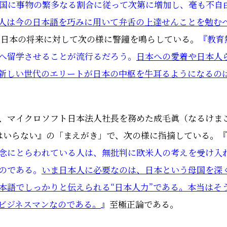
国に事物の繁多なる割合に従って次第に増加し、毫も不自
人は今の日本語を巧みに用いて弁舌の上達せんことを勉む
、日本の将来に対して次の様に警鐘を鳴らしている。
『教育
へ留学させることが流行るだろう。
日本への愛着や日本人
新しい世代のエリートが日本の中枢を牛耳るようになるの
、マイクロソフト
日本法人
社長を務めた
成毛眞（なるけま
はいらない
』
の「まえがき」で、次の様に指摘している。
『
念にとらわれている人は、無批判に欧米人の考えを受け入
のである。
いま日本人に必要なのは、日本という母国を深
本語でしっかりと伝えられる“日本人力”である。本当はそ
ビジネスマンなのである。
』
至極正論である。