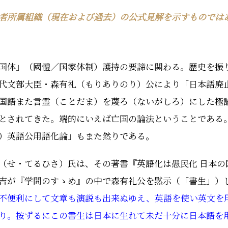
者所属組織（現在および過去）の公式見解を示すものでは
国体」（國體／国家体制）護持の要諦に関わる。歴史を振
代文部大臣・森有礼（もりありのり）公により「日本語廃
国語また言霊（ことだま）を蔑ろ（ないがしろ）にした極
とされてきた。端的にいえば亡国の論法ということである
）英語公用語化論」もまた然りである。
（せ・てるひさ）氏は、その著書『英語化は愚民化 日本の
吉が『学問のすゝめ』の中で森有礼公を黙示（「書生」）
不便利にして文章も演説も出来ぬゆえ、英語を使い英文を
り。按ずるにこの書生は日本に生れて未だ十分に日本語を