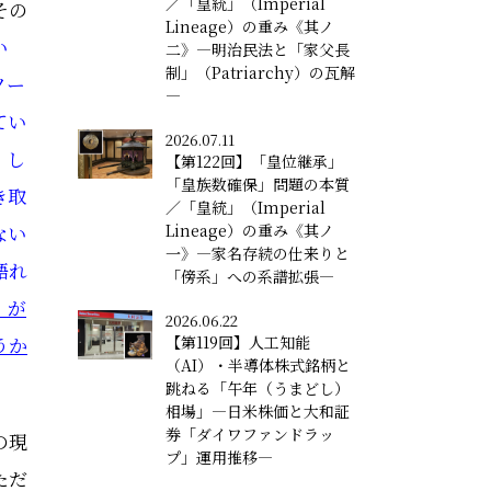
／「皇統」（Imperial
その
Lineage）の重み《其ノ
い
二》―明治民法と「家父長
制」（Patriarchy）の瓦解
ノー
―
てい
2026.07.11
、し
【第122回】「皇位継承」
「皇族数確保」問題の本質
き取
／「皇統」（Imperial
ない
Lineage）の重み《其ノ
一》―家名存続の仕来りと
語れ
「傍系」への系譜拡張―
」が
2026.06.22
うか
【第119回】人工知能
（AI）・半導体株式銘柄と
跳ねる「午年（うまどし）
相場」―日米株価と大和証
券「ダイワファンドラッ
の現
プ」運用推移―
ただ