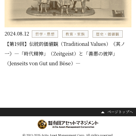
2024.08.12
哲学・思想
教育・家族
歴史・価値観
【第19回】伝統的価値観（Traditional Values）《其ノ
一》―「時代精神」（Zeitgeist）と「善悪の彼岸」
（Jenseits von Gut und Böse）―
ページトップヘ
© 2013-2026 Arita Asset Management Corp. All rights reserved.