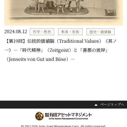
2024.08.12
哲学・思想
教育・家族
歴史・価値観
【第19回】伝統的価値観（Traditional Values）《其ノ
一》―「時代精神」（Zeitgeist）と「善悪の彼岸」
（Jenseits von Gut und Böse）―
ページトップヘ
© 2013-2026 Arita Asset Management Corp. All rights reserved.