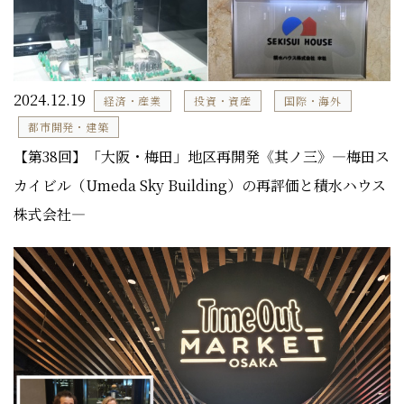
2024.12.19
経済・産業
投資・資産
国際・海外
都市開発・建築
【第38回】「大阪・梅田」地区再開発《其ノ三》―梅田ス
カイビル（Umeda Sky Building）の再評価と積水ハウス
株式会社―