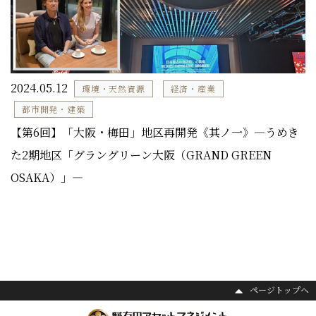
2024.05.12
環境・天然資源
経済・産業
都市開発・建築
【第6回】「大阪・梅田」地区再開発《其ノ一》―うめき
た2期地区「グラングリーン大阪（GRAND GREEN
OSAKA）」―
ページトップヘ