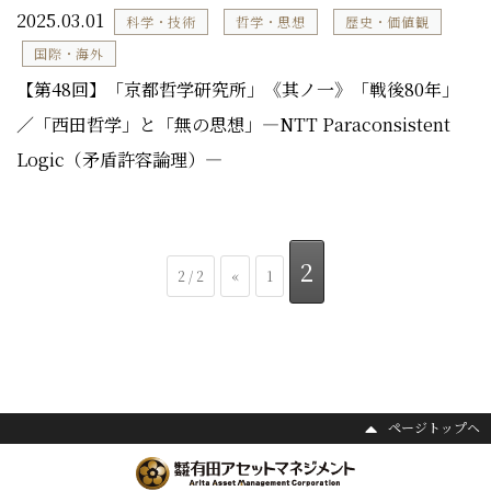
2025.03.01
科学・技術
哲学・思想
歴史・価値観
国際・海外
【第48回】「京都哲学研究所」《其ノ一》「戦後80年」
／「西田哲学」と「無の思想」―NTT Paraconsistent
Logic（矛盾許容論理）―
2
2 / 2
«
1
ページトップヘ