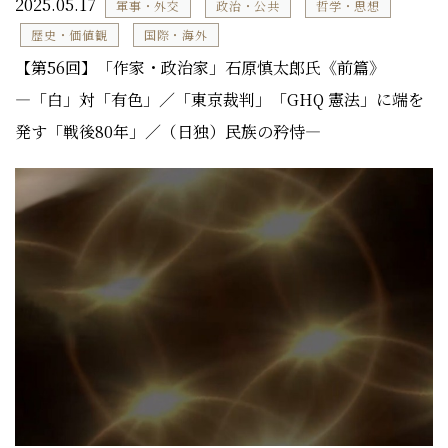
2025.05.17
軍事・外交
政治・公共
哲学・思想
歴史・価値観
国際・海外
【第56回】「作家・政治家」石原慎太郎氏《前篇》
―「白」対「有色」／「東京裁判」「GHQ 憲法」に端を
発す「戦後80年」／（日独）民族の矜恃―