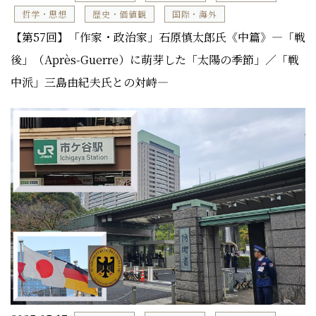
哲学・思想
歴史・価値観
国際・海外
【第57回】「作家・政治家」石原慎太郎氏《中篇》―「戦
後」（Après-Guerre）に萌芽した「太陽の季節」／「戦
中派」三島由紀夫氏との対峙―