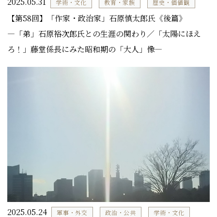
2025.05.31
学術・文化
教育・家族
歴史・価値観
【第58回】「作家・政治家」石原慎太郎氏《後篇》
―「弟」石原裕次郎氏との生涯の関わり／「太陽にほえ
ろ！」藤堂係長にみた昭和期の「大人」像―
2025.05.24
軍事・外交
政治・公共
学術・文化