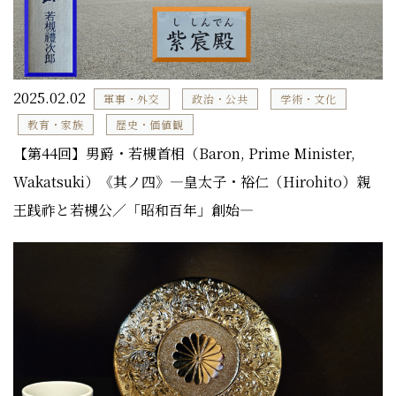
2025.02.02
軍事・外交
政治・公共
学術・文化
教育・家族
歴史・価値観
【第44回】男爵・若槻首相（Baron, Prime Minister,
Wakatsuki）《其ノ四》―皇太子・裕仁（Hirohito）親
王践祚と若槻公／「昭和百年」創始―