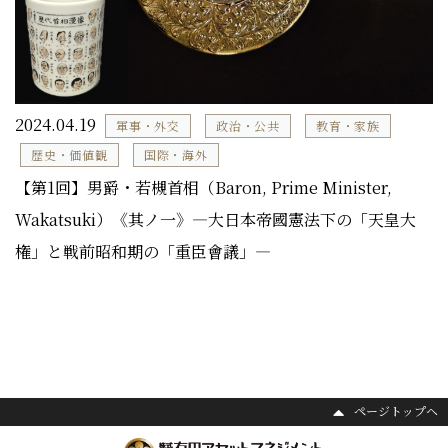
2024.04.19
軍事・外交
政治・公共
教育・家族
歴史・価値観
国際・海外
【第1回】男爵・若槻首相（Baron, Prime Minister,
Wakatsuki）《其ノ一》―大日本帝國憲法下の「天皇大
権」と戦前昭和期の「重臣會議」―
ページトップヘ