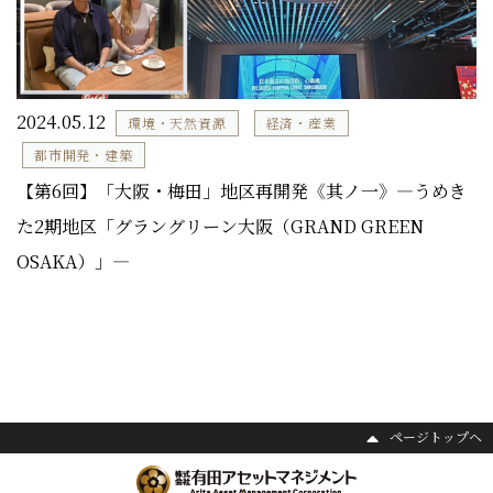
2024.05.12
環境・天然資源
経済・産業
都市開発・建築
【第6回】「大阪・梅田」地区再開発《其ノ一》―うめき
た2期地区「グラングリーン大阪（GRAND GREEN
OSAKA）」―
ページトップヘ