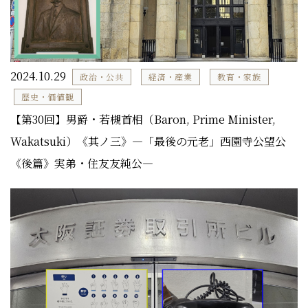
2024.10.29
政治・公共
経済・産業
教育・家族
歴史・価値観
【第30回】男爵・若槻首相（Baron, Prime Minister,
Wakatsuki）《其ノ三》―「最後の元老」西園寺公望公
《後篇》実弟・住友友純公―