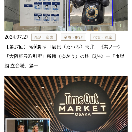
2024.07.27
経済・産業
金融・財政
投資・資産
【第17回】高値期す「辰巳（たつみ）天井」《其ノ一》
「大阪証券取引所」所縁（ゆかり）の地《3/4》―「市場
館 立会場」篇―