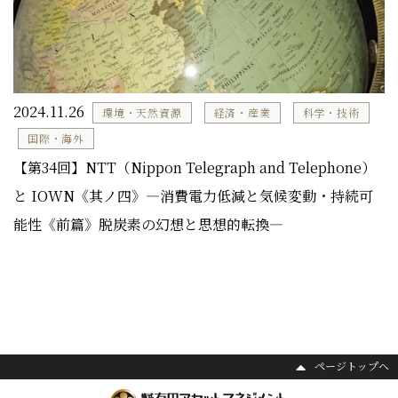
2024.11.26
環境・天然資源
経済・産業
科学・技術
国際・海外
【第34回】NTT（Nippon Telegraph and Telephone）
と IOWN《其ノ四》―消費電力低減と気候変動・持続可
能性《前篇》脱炭素の幻想と思想的転換―
ページトップヘ