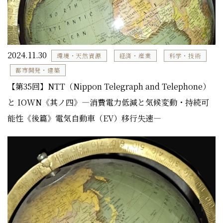
2024.11.30
環境・天然資源
経済・産業
科学・技術
都市開発・建築
【第35回】NTT（Nippon Telegraph and Telephone）
と IOWN《其ノ四》―消費電力低減と気候変動・持続可
能性《後篇》電気自動車（EV）移行失速―