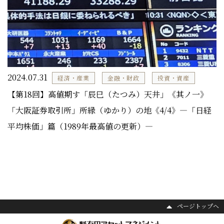
2024.07.31
経済・産業
金融・財政
投資・資産
【第18回】高値期す「辰巳（たつみ）天井」《其ノ一》
「大阪証券取引所」所縁（ゆかり）の地《4/4》―「日経
平均株価」篇（1989年最高値の更新）―
ページトップヘ