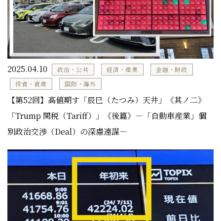
2025.04.10
政治・公共
経済・産業
金融・財政
投資・資産
国際・海外
【第52回】高値期す「辰巳（たつみ）天井」《其ノ二》
「Trump 関税（Tariff）」《後篇》―「自動車産業」個
別政治交渉（Deal）の深慮遠謀―