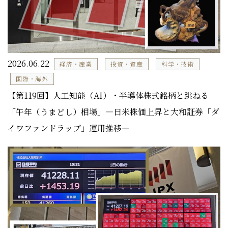
2026.06.22
経済・産業
投資・資産
科学・技術
国際・海外
【第119回】人工知能（AI）・半導体株式銘柄と跳ねる
「午年（うまどし）相場」―日米株価上昇と大和証券「ダ
イワファンドラップ」運用推移―