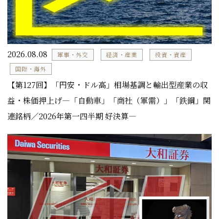
2026.08.08
軍事・外交
経済・産業
投資・資産
国際・海外
【第127回】「円安・ドル高」相場基調と輸出型産業の収
益・株価押上げ―「自動車」「商社（軍需）」「鉄鋼」関
連銘柄／2026年第一四半期 好決算―