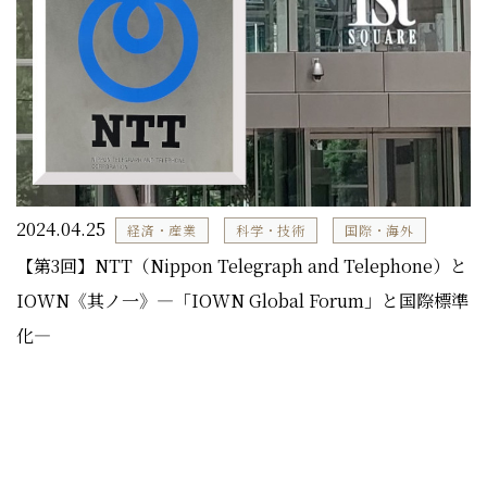
2024.04.25
経済・産業
科学・技術
国際・海外
【第3回】NTT（Nippon Telegraph and Telephone）と
IOWN《其ノ一》―「IOWN Global Forum」と国際標準
化―