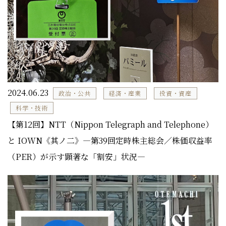
2024.06.23
政治・公共
経済・産業
投資・資産
科学・技術
【第12回】NTT（Nippon Telegraph and Telephone）
と IOWN《其ノ二》―第39回定時株主総会／株価収益率
（PER）が示す顕著な「割安」状況―