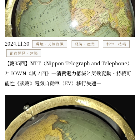
2024.11.30
環境・天然資源
経済・産業
科学・技術
都市開発・建築
【第35回】NTT（Nippon Telegraph and Telephone）
と IOWN《其ノ四》―消費電力低減と気候変動・持続可
能性《後篇》電気自動車（EV）移行失速―