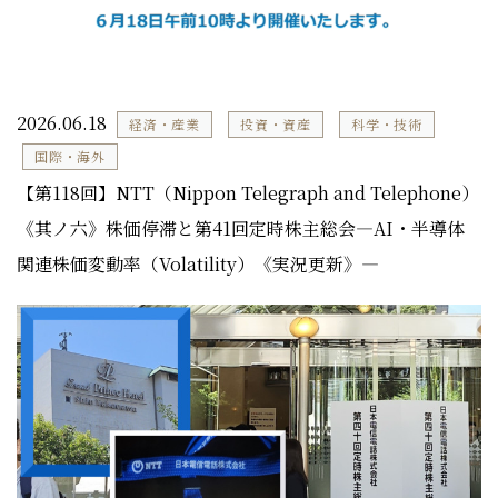
2026.06.18
経済・産業
投資・資産
科学・技術
国際・海外
【第118回】NTT（Nippon Telegraph and Telephone）
《其ノ六》株価停滞と第41回定時株主総会―AI・半導体
関連株価変動率（Volatility）《実況更新》―