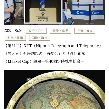
2025.06.20
政治・公共
経済・産業
投資・資産
科学・技術
国際・海外
【第61回】NTT（Nippon Telegraph and Telephone）
《其ノ五》外圧誘起の「再統合」と「時価総額」
（Market Cap）顧慮―第40回定時株主総会―