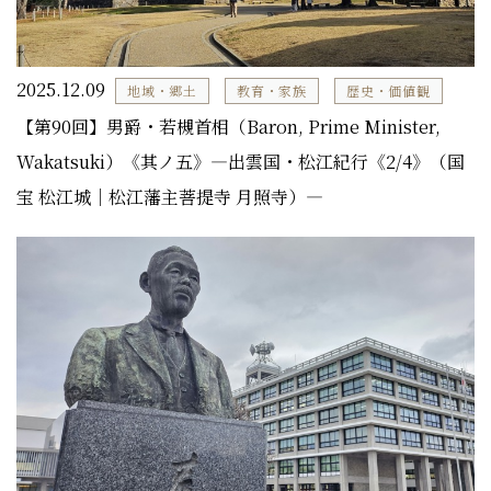
2025.12.09
地域・郷土
教育・家族
歴史・価値観
【第90回】男爵・若槻首相（Baron, Prime Minister,
Wakatsuki）《其ノ五》―出雲国・松江紀行《2/4》（国
宝 松江城｜松江藩主菩提寺 月照寺）―