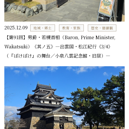
2025.12.09
地域・郷土
教育・家族
歴史・価値観
【第91回】男爵・若槻首相（Baron, Prime Minister,
Wakatsuki）《其ノ五》―出雲国・松江紀行《3/4》
（『ばけばけ』の舞台／小泉八雲記念館・旧居）―