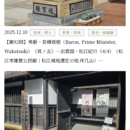
2025.12.10
地域・郷土
教育・家族
歴史・価値観
【第92回】男爵・若槻首相（Baron, Prime Minister,
Wakatsuki）《其ノ五》―出雲国・松江紀行《4/4》（松
江市雑賀公民館｜松江城地選定の地 床几山）―