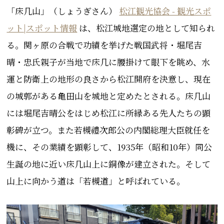
「床几山」（しょうぎさん）
松江観光協会 - 観光スポ
ット|スポット情報
は、松江城地選定の地として知られ
る。
関ヶ原の合戦で功績を挙げた戦国武将・堀尾吉
晴・忠氏親子が当地で床几に腰掛けて眼下を眺め、水
運と防衛上の地形の良さから松江開府を決意し、
現在
の城郭がある亀田山を城地と定めたとされる。床几山
には堀尾吉晴公をはじめ松江に所縁ある先人たちの顕
彰碑が立つ。また若槻禮次郎公の内閣総理大臣就任を
機に、その業績を顕彰して、1935年（昭和10年）同公
生誕の地に近い床几山上に銅像が建立された。そして
山上に向かう道は「若槻道」と呼ばれている。