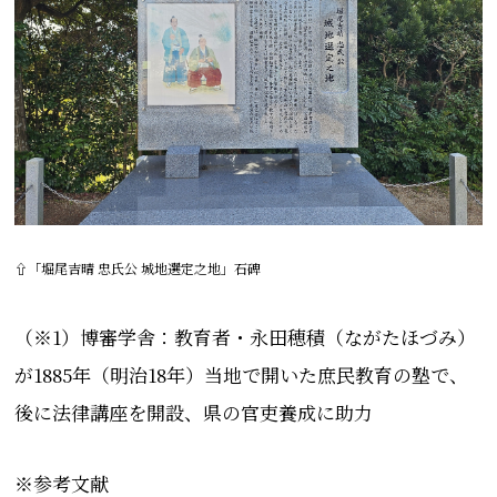
⇧「堀尾吉晴 忠氏公 城地選定之地」石碑
（※1）博審学舎：教育者・永田穂積（ながたほづみ）
が
1885
年（明治
18
年）当地で開いた庶民教育の塾で、
後に法律講座を開設、県の官吏養成に助力
※参考文献