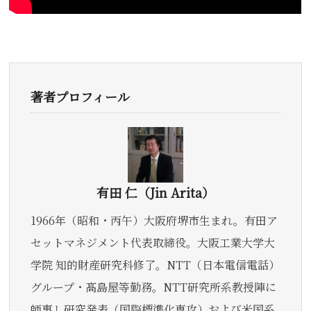
著者プロフィール
有田 仁（Jin Arita）
1966年（昭和・丙午）大阪府堺市生まれ。有田ア
セットマネジメント代表取締役。大阪工業大学大
学院 知的財産研究科修了。NTT（日本電信電話）
グループ・髙島屋等勤務。NTT研究所系教授陣に
師事し研究発表（国際標準化専攻）および米国系