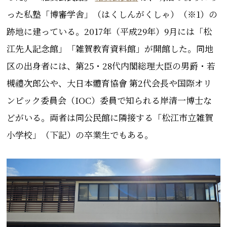
った私塾「博審学舎」（はくしんがくしゃ）（※1）の
跡地に建っている。2017年（平成29年）9月には「松
江先人記念館」「雑賀教育資料館」が開館した。同
地
区の出身者には、第25・28代内閣総理大臣の男爵・若
槻禮次郎公や、大日本體育協會 第2代会長や国際オリ
ンピック委員会（IOC）委員で知られる岸清一博士な
どがいる。両者は同公民館に隣接する「松江市立雑賀
小学校」（下記）の卒業生でもある。