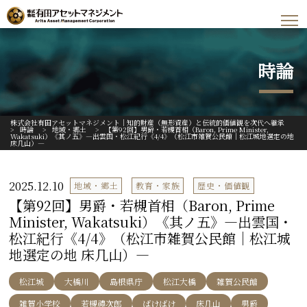
時論
株式会社有田アセットマネジメント｜知的財産（無形資産）と伝統的価値観を次代へ継承
>
時論
>
地域・郷土
>
【第92回】男爵・若槻首相（Baron, Prime Minister,
Wakatsuki）《其ノ五》―出雲国・松江紀行《4/4》（松江市雑賀公民館｜松江城地選定の地
床几山）―
2025.12.10
地域・郷土
教育・家族
歴史・価値観
【第92回】男爵・若槻首相（Baron, Prime
Minister, Wakatsuki）《其ノ五》―出雲国・
松江紀行《4/4》（松江市雑賀公民館｜松江城
地選定の地 床几山）―
松江城
大橋川
島根県庁
松江大橋
雑賀公民館
雑賀小学校
若槻禮次郎
ばけばけ
床几山
男爵