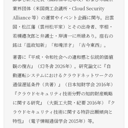
業界団体（米国商工会議所・Cloud Security
Alliance 等）の運営やイベント企画に関与。出雲
国・松江藩（雲州松平家）とその出身者、宰相・
若槻禮次郎と弁護士・岸清一に所縁あり。座右の
銘は「温故知新」「和魂洋才」「古今東西」。
著書に『平成・令和社会への違和感と伝統的価値
観の復古』（幻冬舎 2026年）。研究論文に『自
動運転システムにおけるクラウドネットワークの
通信遅延条件（共著）』（日本知財学会 2016年）
『クラウドセキュリティ技術分野の知的財産戦略
に関する研究』（大阪工大院・紀要 2016年）『ク
ラウドセキュリティ技術に関する特許出願傾向と
特性』（電子情報通信学会 2015年）等。