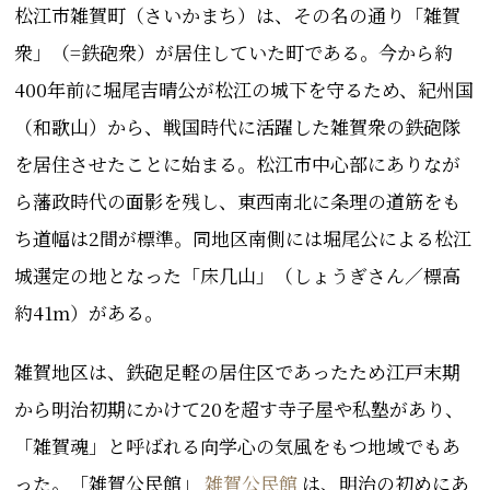
松江市雑賀町（さいかまち）は、その名の通り「雑賀
衆」（=鉄砲衆）が居住していた町である。
今から約
400年前に堀尾吉晴公が松江の城下を守るため、紀州国
（和歌山）から、戦国時代に活躍した雑賀衆の鉄砲隊
を居住させたことに始まる。松江
市中心部にありなが
ら藩政時代の面影を残し、東西南北に条理の道筋をも
ち道幅は2間が標準。同
地区南側には堀尾公による松江
城選定の地となった「床几山」（しょうぎさん／標高
約41m）がある。
雑賀地区は、鉄砲足軽の居住区であったため江戸末期
から明治初期にかけて20を超す寺子屋や私塾があり、
「雑賀魂」と呼ばれる向学心の気風をもつ地域でもあ
った。「
雑賀公民館」
雑賀公民館
は、明治の初めにあ