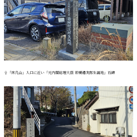
⇧「床几山」入口に近い「元内閣総理大臣 若槻禮次郎生誕地」石碑