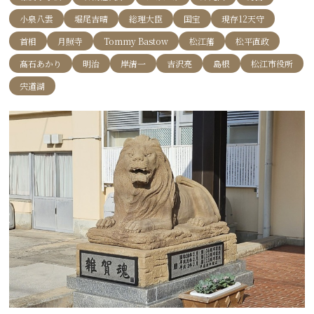
小泉八雲
堀尾吉晴
総理大臣
国宝
現存12天守
首相
月照寺
Tommy Bastow
松江藩
松平直政
髙石あかり
明治
岸清一
吉沢亮
島根
松江市役所
宍道湖