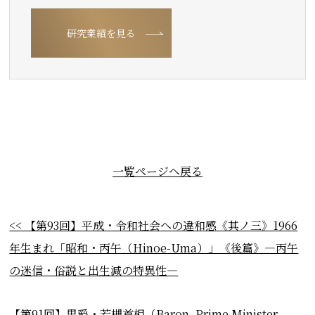
研究業績を見る
一覧ページへ戻る
<< 【第93回】平成・令和社会への違和感《其ノ三》1966
年生まれ「昭和・丙午（Hinoe-Uma）」《後篇》―丙午
の迷信・俗説と出生減の特異性―
【第91回】男爵・若槻首相（Baron, Prime Minister,