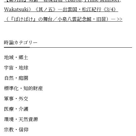
Wakatsuki）《其ノ五》―出雲国・松江紀行《3/4》
（『ばけばけ』の舞台／小泉八雲記念館・旧居）― >>
時論カテゴリー
地域・郷土
宇宙・地球
自然・庭園
標準化・知的財産
軍事・外交
医療・介護
環境・天然資源
宗教・信仰