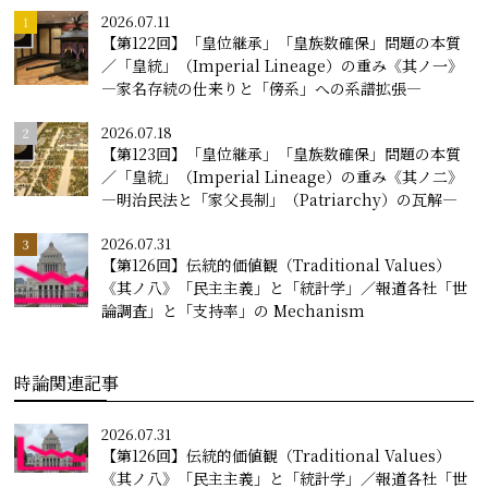
2026.07.11
【第122回】「皇位継承」「皇族数確保」問題の本質
／「皇統」（Imperial Lineage）の重み《其ノ一》
―家名存続の仕来りと「傍系」への系譜拡張―
2026.07.18
【第123回】「皇位継承」「皇族数確保」問題の本質
／「皇統」（Imperial Lineage）の重み《其ノ二》
―明治民法と「家父長制」（Patriarchy）の瓦解―
2026.07.31
【第126回】伝統的価値観（Traditional Values）
《其ノ八》「民主主義」と「統計学」／報道各社「世
論調査」と「支持率」の Mechanism
時論関連記事
2026.07.31
【第126回】伝統的価値観（Traditional Values）
《其ノ八》「民主主義」と「統計学」／報道各社「世