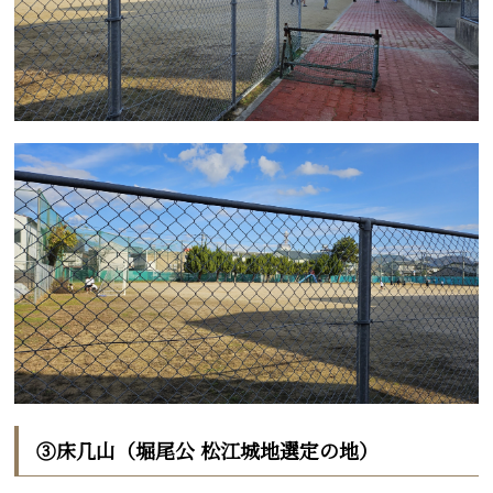
③床几山（堀尾公 松江城地選定の地）