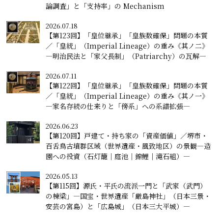
論調査」と「支持率」の Mechanism
2026.07.18
【第123回】「皇位継承」「皇族数確保」問題の本質
／「皇統」（Imperial Lineage）の重み《其ノ二》
―明治民法と「家父長制」（Patriarchy）の瓦解―
2026.07.11
【第122回】「皇位継承」「皇族数確保」問題の本質
／「皇統」（Imperial Lineage）の重み《其ノ一》
―家名存続の仕来りと「傍系」への系譜拡張―
2026.06.23
【第120回】戸建て・持ち家の「資産価値」／堺市・
百舌鳥古墳群区域（世界遺産・風致地区）の景観―造
園への投資（石灯籠｜庭池｜錦鯉｜滝石組）―
2026.05.13
【第115回】源氏・平氏の流派一門と「武家（武門）
の棟梁」―国宝・世界遺産「厳島神社」（日本三景・
安芸の宮島）と「広島城」（日本三大平城）―