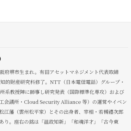
a）
）大阪府堺市生まれ。有田アセットマネジメント代表取締
 知的財産研究科修了。NTT（日本電信電話）グループ・
究所系教授陣に師事し研究発表（国際標準化専攻）および
所・Cloud Security Alliance 等）の運営やイベン
松江藩（雲州松平家）とその出身者、宰相・若槻禮次郎
あり。座右の銘は「温故知新」「和魂洋才」「古今東