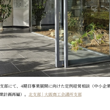
所 北支部にて、4期目事業展開に向けた定例経営相談（中小企
業計画再編）。
北支部 | 大阪商工会議所支部