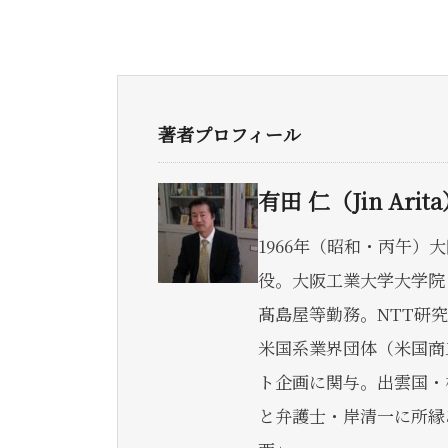
著者プロフィール
有田 仁（Jin Arit
1966年（昭和・丙午
役。大阪工業大学大学院
髙島屋等勤務。NTT研
米国系業界団体（米国商工会議
ト企画に関与。出雲国・
と弁護士・岸清一に所縁