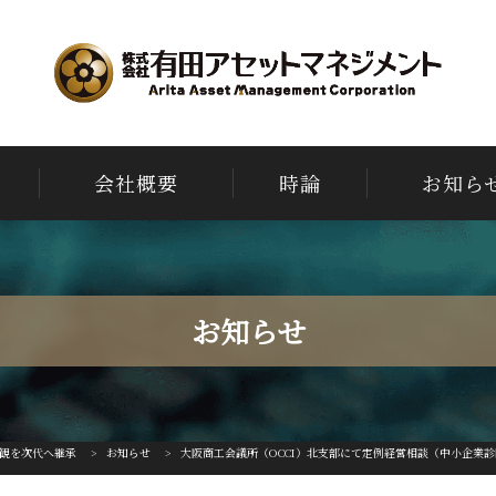
会社概要
時論
お知ら
お知らせ
観を次代へ継承
>
お知らせ
>
大阪商工会議所（OCCI）北支部にて定例経営相談（中小企業診