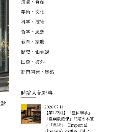
投資・資産
学術・文化
科学・技術
哲学・思想
教育・家族
歴史・価値観
国際・海外
都市開発・建築
時論人気記事
業診
2026.07.11
【第122回】「皇位継承」
「皇族数確保」問題の本質
／「皇統」（Imperial
Lineage）の重み《其ノ