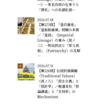
一》―家名存続の仕来りと
「傍系」への系譜拡張―
2026.07.18
【第123回】「皇位継承」
「皇族数確保」問題の本質
／「皇統」（Imperial
Lineage）の重み《其ノ
二》―明治民法と「家父長
制」（Patriarchy）の瓦解
―
2026.07.31
【第126回】伝統的価値観
（Traditional Values）
《其ノ八》「民主主義」と
「統計学」／報道各社「世
論調査」と「支持率」の
Mechanism