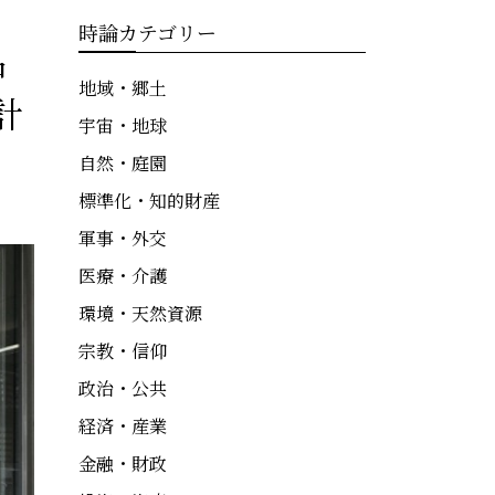
時論カテゴリー
中
地域・郷土
計
宇宙・地球
自然・庭園
標準化・知的財産
軍事・外交
医療・介護
環境・天然資源
宗教・信仰
政治・公共
経済・産業
金融・財政