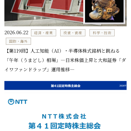
2026.06.22
経済・産業
投資・資産
科学・技術
国際・海外
【第119回】人工知能（AI）・半導体株式銘柄と跳ねる
「午年（うまどし）相場」―日米株価上昇と大和証券「ダ
イワファンドラップ」運用推移―