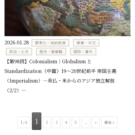
2026.01.28
標準化・知的財産
軍事・外交
政治・公共
歴史・価値観
国際・海外
【第98回】Colonialism｜Globalism と
Standardization《中篇》19～20世紀前半 帝国主義
（Imperialism）―英仏・米からのアジア独立解放
（2/2）―
1
1 / 6
2
3
4
5
...
»
最後 »