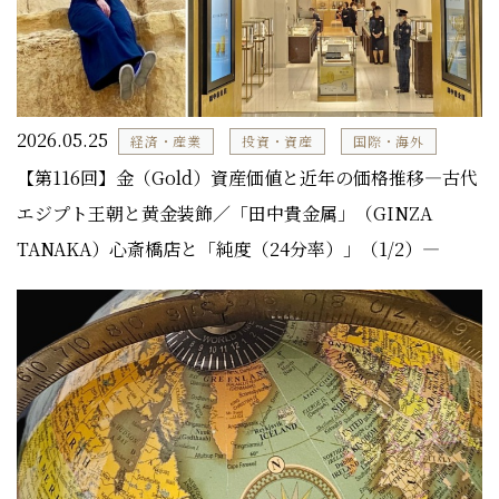
2026.05.25
経済・産業
投資・資産
国際・海外
【第116回】金（Gold）資産価値と近年の価格推移―古代
エジプト王朝と黄金装飾／「田中貴金属」（GINZA
TANAKA）心斎橋店と「純度（24分率）」（1/2）―