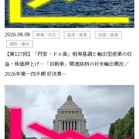
2026.08.08
軍事・外交
経済・産業
投資・資産
国際・海外
【第127回】「円安・ドル高」相場基調と輸出型産業の収
益・株価押上げ―「自動車」関連銘柄の対米輸出概況／
2026年第一四半期 好決算―