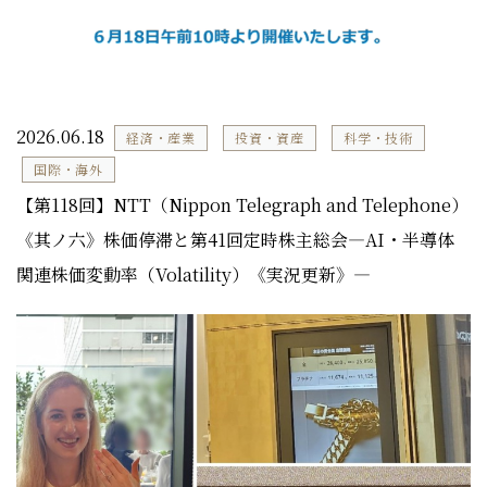
2026.06.18
経済・産業
投資・資産
科学・技術
国際・海外
【第118回】NTT（Nippon Telegraph and Telephone）
《其ノ六》株価停滞と第41回定時株主総会―AI・半導体
関連株価変動率（Volatility）《実況更新》―