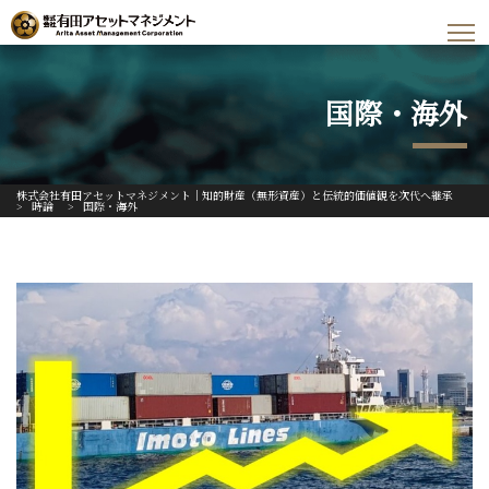
国際・海外
株式会社有田アセットマネジメント｜知的財産（無形資産）と伝統的価値観を次代へ継承
>
時論
>
国際・海外