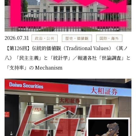
2026.07.31
政治・公共
歴史・価値観
国際・海外
【第126回】伝統的価値観（Traditional Values）《其ノ
八》「民主主義」と「統計学」／報道各社「世論調査」と
「支持率」の Mechanism