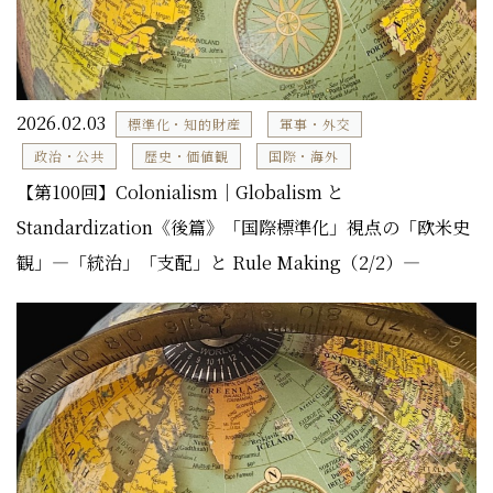
2026.02.03
標準化・知的財産
軍事・外交
政治・公共
歴史・価値観
国際・海外
【第100回】Colonialism｜Globalism と
Standardization《後篇》「国際標準化」視点の「欧米史
観」―「統治」「支配」と Rule Making（2/2）―