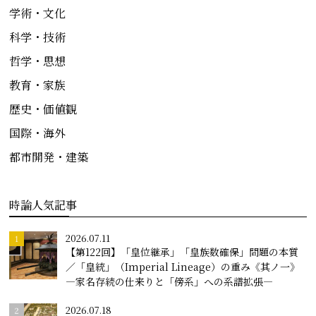
学術・文化
科学・技術
哲学・思想
教育・家族
歴史・価値観
国際・海外
都市開発・建築
時論人気記事
2026.07.11
【第122回】「皇位継承」「皇族数確保」問題の本質
／「皇統」（Imperial Lineage）の重み《其ノ一》
―家名存続の仕来りと「傍系」への系譜拡張―
2026.07.18