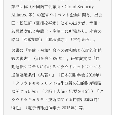
業界団体（米国商工会議所・Cloud Security
Alliance 等）の運営やイベント企画に関与。出雲
国・松江藩（雲州松平家）とその出身者、宰相・
若槻禮次郎と弁護士・岸清一に所縁あり。座右の
銘は「温故知新」「和魂洋才」「古今東西」。
著書に『平成・令和社会への違和感と伝統的価値
観の復古』（幻冬舎 2026年）。研究論文に『自
動運転システムにおけるクラウドネットワークの
通信遅延条件（共著）』（日本知財学会 2016年）
『クラウドセキュリティ技術分野の知的財産戦略
に関する研究』（大阪工大院・紀要 2016年）『ク
ラウドセキュリティ技術に関する特許出願傾向と
特性』（電子情報通信学会 2015年）等。