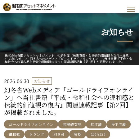
お知らせ
株式会社有田アセットマネジメント｜知的財産（無形資産）と伝統的価値観を次代へ継承
>
お知らせ
>
幻冬舎Webメディア「ゴールドライフオンライン」へ当社書籍『平成・令
和社会への違和感と伝統的価値観の復古』関連連載記事【第2回】が掲載されました。
2026.06.30
お知らせ
幻冬舎Webメディア「ゴールドライフオンライ
ン」へ当社書籍『平成・令和社会への違和感と
伝統的価値観の復古』関連連載記事【第2回】
が掲載されました。
ゴールドライフオンライン
若槻禮次郎
松江藩
民主主義
違和感
トランプ
幻冬舎
家樹
ばけばけ