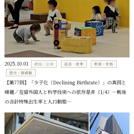
2025.10.01
政治・公共
経済・産業
教育・家族
歴史・価値観
【第77回】「少子化（Declining Birthrate）」の真因と
帰趨／在留外国人と科学技術への依存是非《1/4》―戦後
の合計特殊出生率と人口動態―