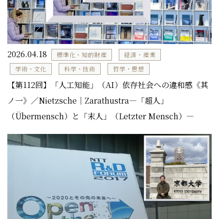
2026.04.18
標準化・知的財産
経済・産業
学術・文化
科学・技術
哲学・思想
【第112回】「人工知能」（AI）依存社会への違和感《其
ノ一》／Nietzsche｜Zarathustra―「超人」
（Übermensch）と「末人」（Letzter Mensch）―