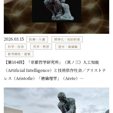
2026.03.15
医療・介護
標準化・知的財産
科学・技術
哲学・思想
歴史・価値観
都市開発・建築
【第104回】「京都哲学研究所」《其ノ三》人工知能
（Artificial Intelligence）と技術依存社会／アリストテ
レス（Aristotle）「徳倫理学」（Arete）―