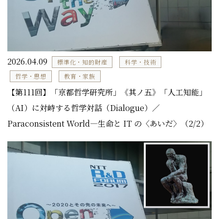
2026.04.09
標準化・知的財産
科学・技術
哲学・思想
教育・家族
【第111回】「京都哲学研究所」《其ノ五》「人工知能」
（AI）に対峙する哲学対話（Dialogue）／
Paraconsistent World―生命と IT の〈あいだ〉（2/2）