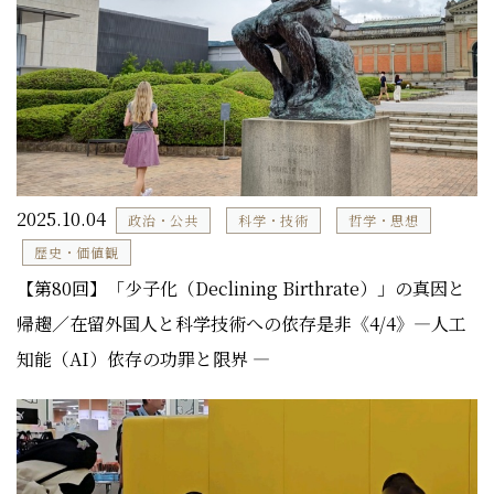
2025.10.04
政治・公共
科学・技術
哲学・思想
歴史・価値観
【第80回】「少子化（Declining Birthrate）」の真因と
帰趨／在留外国人と科学技術への依存是非《4/4》―人工
知能（AI）依存の功罪と限界 ―