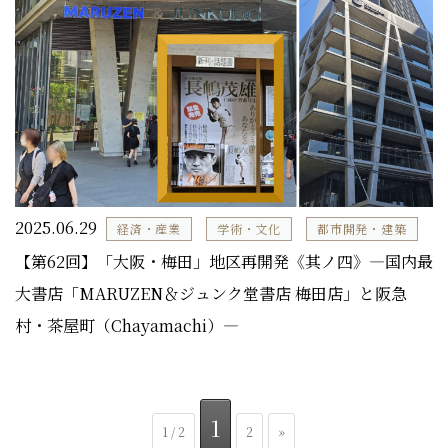
2025.06.29
経済・産業
学術・文化
都市開発・建築
【第62回】「大阪・梅田」地区再開発《其ノ四》―国内最
大書店「MARUZEN＆ジュンク堂書店 梅田店」と阪急
村・茶屋町（Chayamachi）―
1
1 / 2
2
»