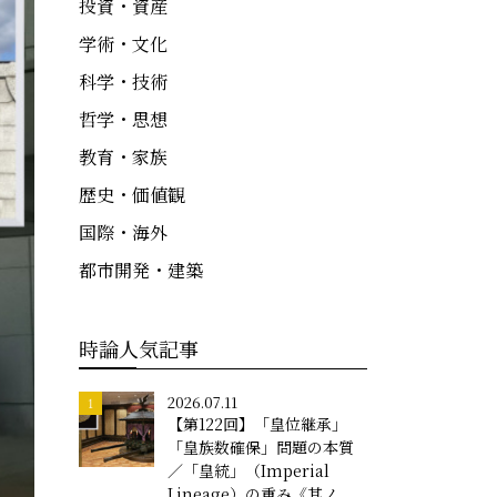
投資・資産
学術・文化
科学・技術
哲学・思想
教育・家族
歴史・価値観
国際・海外
都市開発・建築
時論人気記事
2026.07.11
【第122回】「皇位継承」
「皇族数確保」問題の本質
／「皇統」（Imperial
Lineage）の重み《其ノ