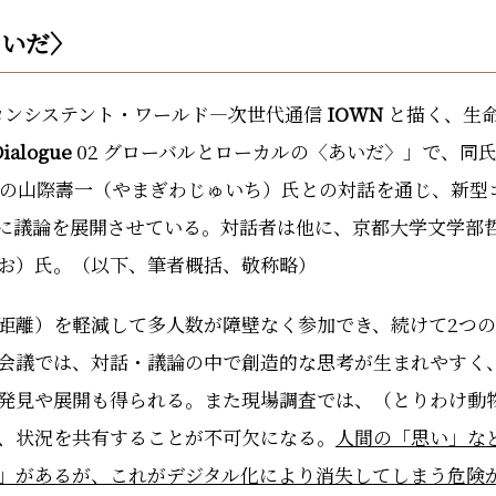
あいだ〉
コンシステント・ワールド―次世代通信
IOWN
と描く、生
ialogue
02 グローバルとローカルの〈あいだ〉」で、同
の山際壽一（やまぎわじゅいち）氏との対話を通じ、新型
に議論を展開させている。対話者は他に、京都大学文学部
お）氏。（以下、筆者概括、敬称略）
距離）を軽減して多人数が障壁なく参加でき、続けて2つ
会議では、対話・議論の中で創造的な思考が生まれやすく
発見や展開も得られる。また現場調査では、（とりわけ動
、状況を共有することが不可欠になる。
人間の「思い」な
」があるが、これがデジタル化により消失してしまう危険