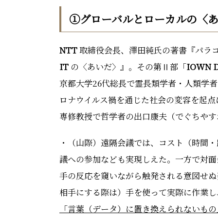
①グローバルとローカルの〈
NTT
取締役会長、澤田純氏の著書『パラ
IT
の〈あいだ〉』。その第Ⅱ部「
IOWN
D
京都大学
26代
総長で霊長類学者・人類学者
ロナウイルス禍を通じた社会の変容を起点
専修教授で哲学者の出口康夫（でぐちやす
・（山際）遠隔会議では、コスト（時間・
議への参加なども実現しえた。一方で対面
手の反応を窺いながら触発される意図せぬ
相手にする際は）手を使って実際に作業し
「言葉（データ）に置き換えられないもの