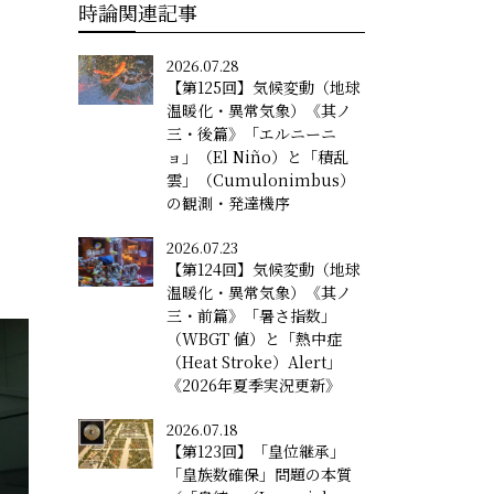
時論関連記事
2026.07.28
【第125回】気候変動（地球
温暖化・異常気象）《其ノ
三・後篇》「エルニーニ
ョ」（El Niño）と「積乱
雲」（Cumulonimbus）
の観測・発達機序
2026.07.23
【第124回】気候変動（地球
温暖化・異常気象）《其ノ
三・前篇》「暑さ指数」
（WBGT 値）と「熱中症
（Heat Stroke）Alert」
《2026年夏季実況更新》
2026.07.18
【第123回】「皇位継承」
「皇族数確保」問題の本質