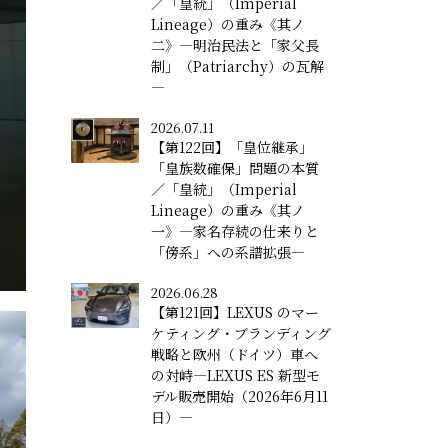
／「皇統」（Imperial
Lineage）の重み《其ノ
二》―明治民法と「家父長
制」（Patriarchy）の瓦解
―
2026.07.11
【第122回】「皇位継承」
「皇族数確保」問題の本質
／「皇統」（Imperial
Lineage）の重み《其ノ
一》―家名存続の仕来りと
「傍系」への系譜拡張―
2026.06.28
【第121回】LEXUS のマー
ケティング・ブランディング
戦略と欧州（ドイツ）車へ
の対峙―LEXUS ES 新型モ
デル販売開始（2026年6月11
日）―