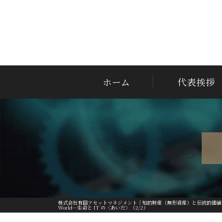
ホーム
代表挨拶
株式会社有田アセットマネジメント｜知的財産（無形資産）と伝統的価値
World―生命と IT の〈あいだ〉（2/2）