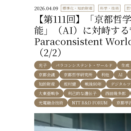
2026.04.09
標準化・知的財産
科学・技術
哲
【第111回】「京都哲
能」（AI）に対峙する哲
Paraconsistent 
（2/2）
光子
パラコンシステント・ワールド
生成 
京都会議
京都哲学研究所
利他
AI
知的財産
坂村健
戦後80年
デジタルツ
大東亜戦争
利己的な遺伝子
西田幾多郎
光電融合技術
NTT R&D FORUM
京都学