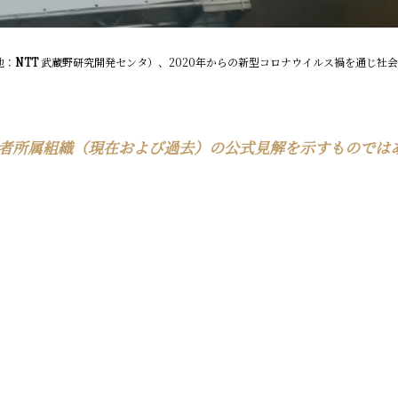
地：
NTT
武蔵野研究開発センタ）、2020年からの新型コロナウイルス禍を通じ社
者所属組織（現在および過去）の公式見解を示すものでは