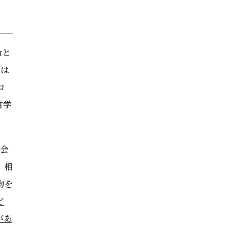
命と
氏は
コ
哲学
の会
、相
物を
ど
があ