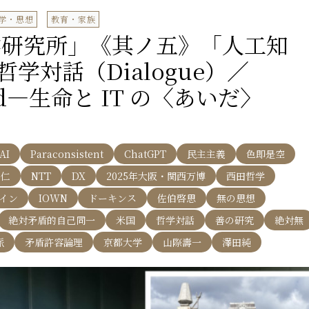
学・思想
教育・家族
学研究所」《其ノ五》「人工知
学対話（Dialogue）／
World―生命と IT の〈あいだ〉
AI
Paraconsistent
ChatGPT
民主主義
色即是空
仁
NTT
DX
2025年大阪・関西万博
西田哲学
イン
IOWN
ドーキンス
佐伯啓思
無の思想
絶対矛盾的自己同一
米国
哲学対話
善の研究
絶対無
派
矛盾許容論理
京都大学
山際壽一
澤田純