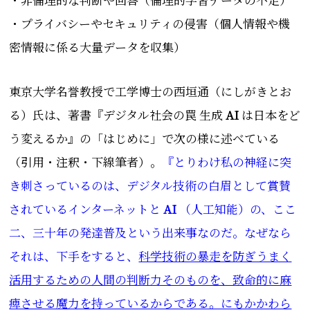
・プライバシーやセキュリティの侵害（個人情報や機
密情報に係る
大量データを収集
）
東京大学名誉教授で工学博士の西垣通（にしがきとお
る）氏は、著書『
デジタル社会の罠 生成
AI
は日本をど
う変えるか
』の「はじめに」で次の様に述べている
（引用・注釈・下線筆者）
。
『とりわけ私の神経に突
き刺さっているのは、デジタル技術の白眉として賞賛
されているインターネットと
AI
（人工知能）の、ここ
二、三十年の発達普及という出来事なのだ。なぜなら
それは、下手をすると、
科学技術の暴走を防ぎうまく
活用するための人間の判断力そのものを、致命的に麻
痺させる魔力を持っているからである。にもかかわら