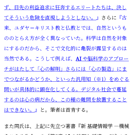
ず、目先の利益追求に狂奔するエリートたちは、決し
てそういう危険を直視しようとしない。
』
さらに
『古
来、ユダヤ＝キリスト教と仏教とでは、自然というも
ののとらえ方が全く異なっていた。科学は自然を対象
にするのだから、そこで文化的に亀裂が露呈するのは
当然である。こうして例えば、
AI
や脳科学のアプロー
チがはたして「心の解明」さらには「心の製造」にま
でつながるかどうか、といった汎用知（※1）をめぐる
問いが具体的に顕在化してくる。デジタル社会で蔓延
するのは心の病だから、この種の難問を放置すること
はできない。
』
と。筆者は首肯する。
また同氏は、上記に先立つ著書『
新 基礎情報学 ―機械