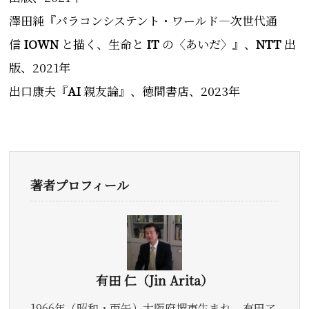
澤田純『パラコンシステント・ワールド―次世代通
信
IOWN
と描く、生命と
IT
の〈あいだ〉』、
NTT
出
版、2021年
出口康夫『
AI
親友論』、徳間書店、2023年
著者プロフィール
有田 仁（Jin Arita）
1966年（昭和・丙午）大阪府堺市生まれ。有田ア