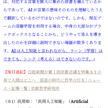
は、対応する言葉を膨大に集めた辞書を備えているか
らであって、
AI
が言葉の意味そのものを理解したうえ
で翻訳しているわけではないのです。しかも、現在ブ
ームの深層学習を利用する場合、中身の大部分がブラ
ックボックスとなることから、どうやって答えを導き
出したのかを詳細に説明できない場面が数多くありま
す。
AI
は人工知能と言われながら、ラーン（学習）は
できても、シンク（考える）はできないのです。
』
【後日追記】
日経新聞が第１回京都会議を特集――ＡＩの
舟で人間はどこへ 混迷の時代に哲学の灯火 | ニュー
ス・記事一覧 | 京都哲学研究所
（※1）汎用知：「汎用人工知能」（
Artificial