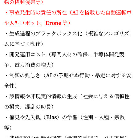
物の権利侵害等）
・事故発生時の責任の所在（
AI
を搭載した自動運転車
や人型ロボット、
Drone
等）
・生成過程のブラックボックス化（複雑なアルゴリズ
ムに基づく動作）
・開発運用コスト（専門人材の確保、半導体開発競
争、電力消費の増大
）
・制御の難しさ（
AI
の予期せぬ行動・暴走に対する安
全性）
・誤情報や非現実的情報の生成（社会に与える信頼性
の損失、混乱の助長）
・偏見や先入観（
Bias
）の学習（
性別・人種・宗教
等
）
・非倫理的な判断や回答（
倫理的学習データの不足
）