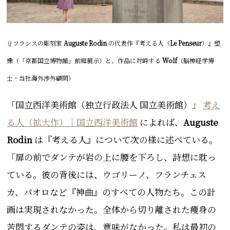
⇧フランスの彫刻家
Auguste Rodin
の代表作『考える人（
Le Penseur
）』塑
像（「京都国立博物館」前庭展示）
と、作品に対峙する
Wolf
（脳神経学博
士・当社海外渉外顧問）
「
国立西洋美術館（独立行政法人 国立美術館）」
考え
る人（拡大作）｜国立西洋美術館
によれば、
Auguste
Rodin
は『考える人』について次の様に述べている。
「扉の前でダンテが岩の上に腰を下ろし、詩想に耽っ
ている。彼の背後には、ウゴリーノ、フランチェス
カ、パオロなど『神曲』のすべての人物たち。この計
画は実現されなかった。全体から切り離された痩身の
苦悶するダンテの姿は、意味がなかった。私は最初の