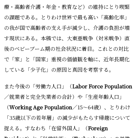
療・高齢者介護・年金・教育など）の維持にとり喫緊
の課題である。とりわけ世界で最も高い「高齢化率」
の我が国で高齢者の支え手が減少し、介護の負担が増
す現状にある。
本稿では、大東亜戦争（対米戦争）直
後のベビーブーム期の社会状況に着目。これとの対比
で「家」と「国家」重視の価値観を軸に、近年長期化
している「少子化」の原因と真因を考察する。
また今後の「労働力人口」（
L
abor Force Population
／就業者と完全失業者の合計）や「生産年齢人口」
（
W
orking Age Population
／15～64歳）、とりわけ
「35歳以下の若年層」の減少がもたらす帰趨について
捉える。すなわち「在留外国人」（
F
ore
ign