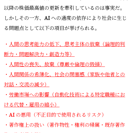
以降の株価最高値の更新を牽引しているのは事実だ。
しかしその一方、
AI
への過度の依存により社会に生じ
る問題点として以下の項目が挙げられる。
・
人間の思考能力の低下、思考主体の放棄
（論理的判
断力・問題解決力・創造力等）
・
人間性の喪失、放棄（尊厳や倫理の毀損）
・
人間関係の希薄化、社会の閉塞感（家族や他者との
対話・交流の減少）
・
労働市場への影響（自動化技術による特定職種にお
ける代替・雇用の縮小）
・
AI
の悪用（不正目的で使用されるリスク）
・著作権上の扱い（著作物性・権利の帰属・既存著作