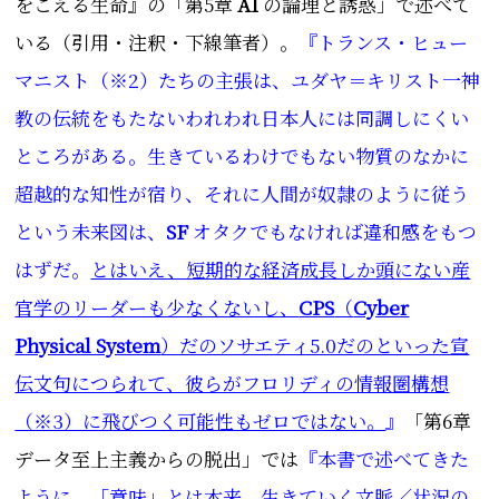
をこえる生命
』の「第5章
AI
の論理と誘惑」で述べて
いる
（引用・注釈・下線筆者）
。
『トランス・ヒュー
マニスト（※2）たちの主張は、ユダヤ＝キリスト一神
教の伝統をもたないわれわれ日本人には同調しにくい
ところがある。生きているわけでもない物質のなかに
超越的な知性が宿り、それに人間が奴隷のように従う
という未来図は、
SF
オタクでもなければ違和感をもつ
はずだ。
とはいえ、短期的な経済成長しか頭にない産
官学のリーダーも少なくないし、
CPS
（
Cyber
Physical System
）だのソサエティ5.0だのといった宣
伝文句につられて、彼らがフロリディの情報圏構想
（※3）に飛びつく可能性もゼロではない。
』
「第6章
データ至上主義からの脱出」では
『本書で述べてきた
ように、「意味」とは本来、生きていく文脈／状況の