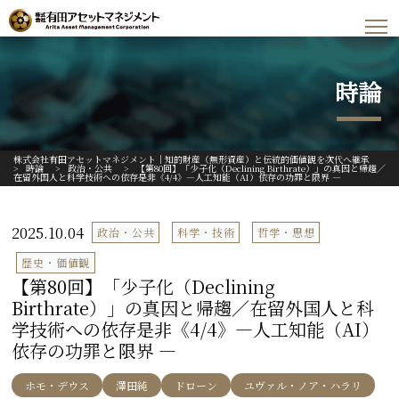
時論
株式会社有田アセットマネジメント｜知的財産（無形資産）と伝統的価値観を次代へ継承
>
時論
>
政治・公共
>
【第80回】「少子化（Declining Birthrate）」の真因と帰趨／
在留外国人と科学技術への依存是非《4/4》―人工知能（AI）依存の功罪と限界 ―
2025.10.04
政治・公共
科学・技術
哲学・思想
歴史・価値観
【第80回】「少子化（Declining
Birthrate）」の真因と帰趨／在留外国人と科
学技術への依存是非《4/4》―人工知能（AI）
依存の功罪と限界 ―
ホモ・デウス
澤田純
ドローン
ユヴァル・ノア・ハラリ