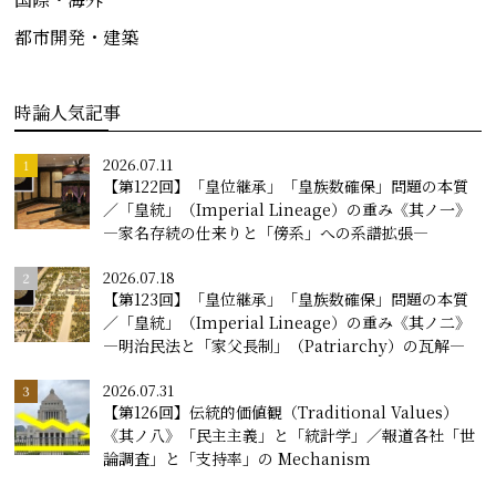
都市開発・建築
時論人気記事
2026.07.11
【第122回】「皇位継承」「皇族数確保」問題の本質
／「皇統」（Imperial Lineage）の重み《其ノ一》
―家名存続の仕来りと「傍系」への系譜拡張―
2026.07.18
【第123回】「皇位継承」「皇族数確保」問題の本質
／「皇統」（Imperial Lineage）の重み《其ノ二》
―明治民法と「家父長制」（Patriarchy）の瓦解―
2026.07.31
【第126回】伝統的価値観（Traditional Values）
《其ノ八》「民主主義」と「統計学」／報道各社「世
論調査」と「支持率」の Mechanism