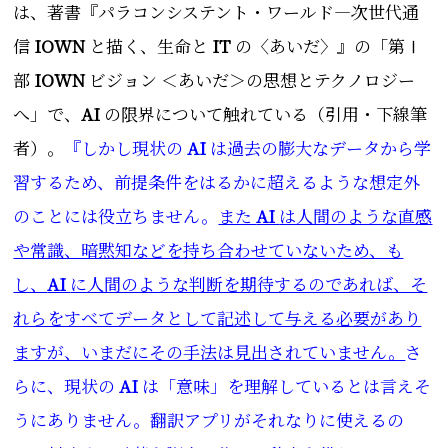
は、著書『パラコンシステント・ワールド―次世代通
信
IOWN
と描く、生命と
IT
の〈あいだ〉』の「第Ⅰ
部
IOWN
ビジョン ＜あいだ＞の思想とテクノロジー
へ」で、
AI
の限界について触れている（引用・下線筆
者）
。
『しかし現状の
AI
は過去の膨大なデータから学
習するため、前提条件をはるかに超えるような想定外
のことには役立ちません。
また
AI
は人間のような直感
や常識、暗黙知などを持ち合わせていないため、も
し、
AI
に人間のような判断を期待するのであれば、そ
れらをすべてデータとして記述して与える必要があり
ますが、いまだにその手法は見出されていません。
さ
らに、現状の
AI
は「意味」を理解しているとは言えそ
うにありません。翻訳アプリがそれなりに使えるの