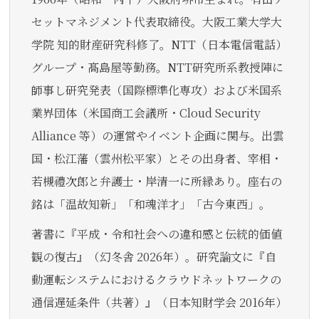
セットマネジメント代表取締役。大阪工業大学大
学院 知的財産研究科修了。NTT（日本電信電話）
グループ・髙島屋等勤務。NTT研究所系教授陣に
師事し研究発表（国際標準化専攻）および米国系
業界団体（米国商工会議所・Cloud Security
Alliance 等）の運営やイベント企画に関与。出雲
国・松江藩（雲州松平家）とその出身者、宰相・
若槻禮次郎と弁護士・岸清一に所縁あり。座右の
銘は「温故知新」「和魂洋才」「古今東西」。
著書に『平成・令和社会への違和感と伝統的価値
観の復古』（幻冬舎 2026年）。研究論文に『自
動運転システムにおけるクラウドネットワークの
通信遅延条件（共著）』（日本知財学会 2016年）