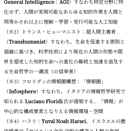
General Intelligence
：
AGI
）すなわち特定分野に特
化せず、人間が実現可能なあらゆる知的作業を人間と
同等かそれ以上に理解・学習・実行可能な人工知能
（※2）トランス・ヒューマニスト：超人間主義者
（
Transhumanist
）すなわち、生命を促進する原則と
価値に基づき、科学技術により現在の人間の形態や限
界を超克した知的生命への進化の継続と加速を追及す
る生命哲学の一潮流（の信奉者）
（※3）フロリディの情報圏構想：「情報圏」
（
Infosphere
）すなわち、イタリアの情報哲学研究で
知られる
Luciano Floridi
氏が提唱する、「情報」が
中心的な構成要素となりえる情報環境・空間
（※4）ハラリ：
Yuval Noah Harari
、イスラエルの歴
史学者で『サピエンス全史 文明の構造と人類の幸福