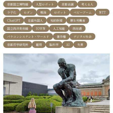
京都国立博物館
人型ロボット
京都会議
考える人
少子化
ロダン
戦後
ロボット
ベビーブーム
NTT
ChatGPT
在留外国人
知的財産
厚生労働省
国立西洋美術館
IOWN
人工知能
西垣通
パラコンシステント・ワールド
著作権
デジタル社会
京都哲学研究所
雇用
脳科学
AI
失業