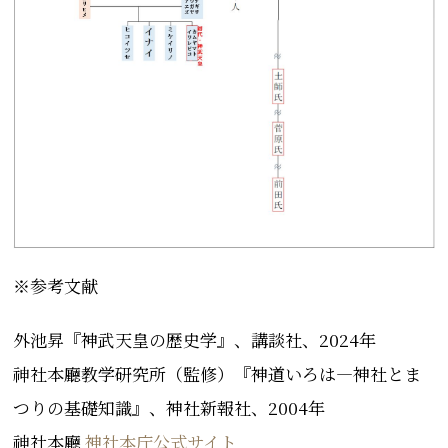
※参考文献
外池昇『神武天皇の歴史学』、講談社、2024年
神󠄀社󠄁本廳
教学研究所（監修）『
神道いろは―神社とま
つりの基礎知識
』、
神社新報社
、2004年
神󠄀社󠄁本廳
神社本庁公式サイト