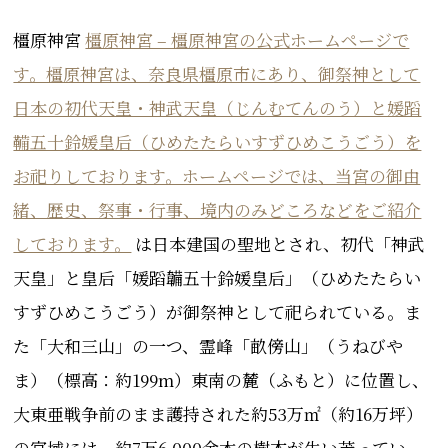
橿原神宮
橿原神宮 – 橿原神宮の公式ホームページで
す。橿原神宮は、奈良県橿原市にあり、御祭神として
日本の初代天皇・神武天皇（じんむてんのう）と媛蹈
鞴五十鈴媛皇后（ひめたたらいすずひめこうごう）を
お祀りしております。ホームページでは、当宮の御由
緒、歴史、祭事・行事、境内のみどころなどをご紹介
しております。
は
日本建国の聖地とされ
、初代「
神武
天皇」と皇后「
媛蹈韛五十鈴媛皇后」（ひめたたらい
すずひめこうごう）が
御祭神として祀られている
。ま
た「大和三山」の一つ、霊峰「畝傍山」（うねびや
ま）（標高：約199m）東南の麓（ふもと）に位置し、
大東亜戦争前のまま護持された約53万㎡（約16万坪）
の宮域には、約7万6,000余本の樹木が生い茂ってい