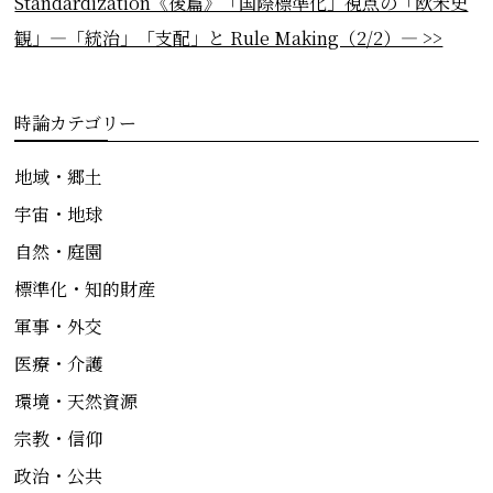
Standardization《後篇》「国際標準化」視点の「欧米史
観」―「統治」「支配」と Rule Making（2/2）― >>
時論カテゴリー
地域・郷土
宇宙・地球
自然・庭園
標準化・知的財産
軍事・外交
医療・介護
環境・天然資源
宗教・信仰
政治・公共