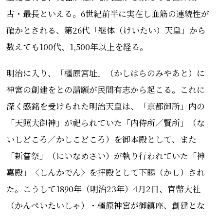
古・最長といえる。6世紀前半に実在し血筋の連続性が
確かとされる、第26代「継体（けいたい）天皇」から
数えても100代、1,500年以上を経る。
明治に入り、「橿原宮址」（かしはらのみやあと）に
神宮の創建をとの請願が民間有志から起こる。これに
深く感銘を受けられた明治天皇は、「京都御所」内の
「天照大御神」が祀られていた「内侍所／賢所」（な
いしどころ／かしこどころ）を御本殿として、また
「新嘗祭」（にいなめさい）が執り行われていた「神
嘉殿」〈しんかでん〉を拝殿として下賜（かし）され
た。こうして1890年（明治23年）4月2日、官幣大社
（かんぺいたいしゃ）・橿原神宮が御鎮座、創建とな