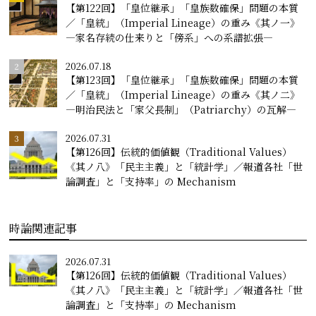
【第122回】「皇位継承」「皇族数確保」問題の本質
／「皇統」（Imperial Lineage）の重み《其ノ一》
―家名存続の仕来りと「傍系」への系譜拡張―
2026.07.18
【第123回】「皇位継承」「皇族数確保」問題の本質
／「皇統」（Imperial Lineage）の重み《其ノ二》
―明治民法と「家父長制」（Patriarchy）の瓦解―
2026.07.31
【第126回】伝統的価値観（Traditional Values）
《其ノ八》「民主主義」と「統計学」／報道各社「世
論調査」と「支持率」の Mechanism
時論関連記事
2026.07.31
【第126回】伝統的価値観（Traditional Values）
《其ノ八》「民主主義」と「統計学」／報道各社「世
論調査」と「支持率」の Mechanism