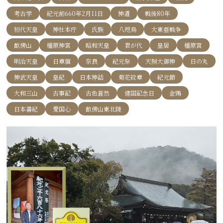
考古学
紀元前660年2月11日
神道
戦後80年
初代天皇
神社本庁
氏族
八咫烏
大東亜戦争
畝傍山
橿原神宮
昭和天皇
君が代
皇居
橿原宮
明治天皇
日章旗
奈良
紀元祭
天照大御神
日の丸
神武天皇
皇紀
日本神話
菊花紋章
紀元節
大和三山
古事記
古色蒼然
建国記念日
金鵄
日本書紀
愛国心
畝傍山東北陵