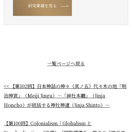
研究業績を見る
一覧ページへ戻る
<< 【第102回】日本神話の神々《其ノ五》代々木の地「明
治神宮」（Meiji Jingu）―「神󠄀社󠄁本廳」（Jinja
Honcho）が統括する神社神道（Jinja Shinto）―
【第100回】Colonialism｜Globalism と