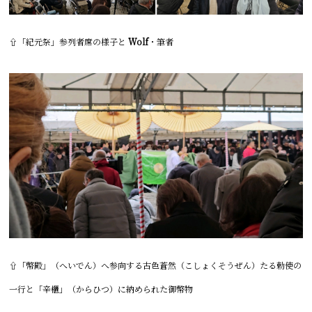
⇧「紀元祭」参列者席の様子と
Wolf
・筆者
⇧
「幣殿」（へいでん）へ参向する古色蒼然（
こしょくそうぜん
）たる
勅使の
一行と
「辛櫃」（からひつ）に納められた御幣物