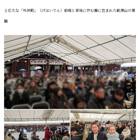
⇧広大な「外拝殿」
（げはいでん）
前庭と背後に佇む霧に包まれた畝傍山の景
観