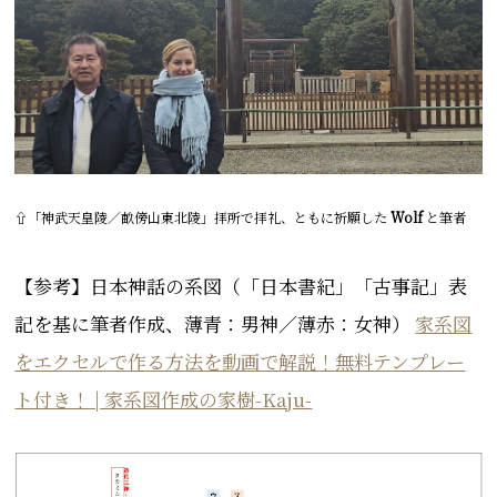
⇧
「神武天皇陵／畝傍山東北陵」
拝所で拝礼、ともに祈願した
Wolf
と筆者
【参考】日本神話の系図（「日本書紀」「古事記」表
記を基に筆者作成、薄青：男神／薄赤：女神）
家系図
をエクセルで作る方法を動画で解説！無料テンプレー
ト付き！ | 家系図作成の家樹-Kaju-