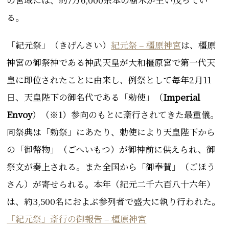
る。
「
紀元祭」（きげんさい）
紀元祭 – 橿原神宮
は、橿原
神宮の御祭神である神武天皇が大和橿原宮で第一代天
皇に即位されたことに由来し、例祭として毎年2月11
日、天皇陛下の御名代である「勅使」（
Imperial
Envoy
）（※1）参向のもとに斎行されてきた最重儀。
同
祭典は「勅祭」にあたり、勅使により天皇陛下から
の「御幣物」（ごへいもつ）が御神前に供えられ、
御
祭文が奏上される。また全国から「御奉賛」（ごほう
さん）が寄せられる。本年（紀元二千六百八十六年）
は、
約3,500名におよぶ参列者で盛大に執り行われた。
「紀元祭」斎行の御報告 – 橿原神宮