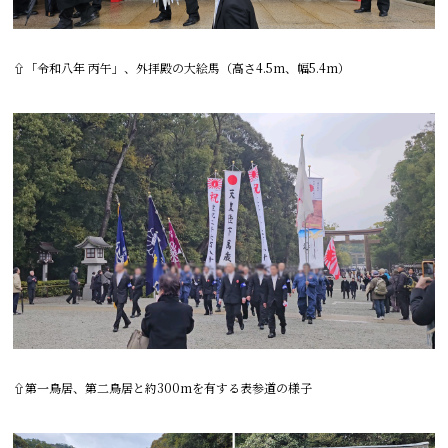
⇧「令和八年 丙午」、外拝殿の大絵馬（
高さ
4.5m
、幅
5.4m
）
⇧
第一鳥居、第二鳥居と約300mを有する表参道の様子