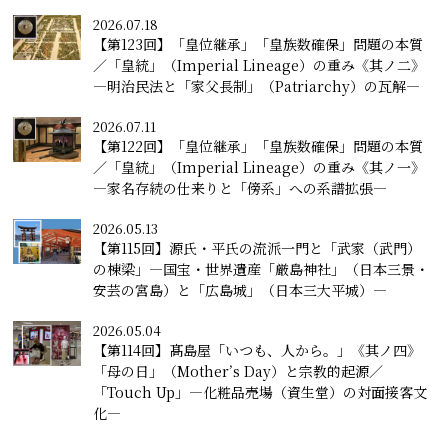
2026.07.18
【第123回】「皇位継承」「皇族数確保」問題の本質
／「皇統」（Imperial Lineage）の重み《其ノ二》
―明治民法と「家父長制」（Patriarchy）の瓦解―
2026.07.11
【第122回】「皇位継承」「皇族数確保」問題の本質
／「皇統」（Imperial Lineage）の重み《其ノ一》
―家名存続の仕来りと「傍系」への系譜拡張―
2026.05.13
【第115回】源氏・平氏の流派一門と「武家（武門）
の棟梁」―国宝・世界遺産「厳島神社」（日本三景・
安芸の宮島）と「広島城」（日本三大平城）―
2026.05.04
【第114回】髙島屋「いつも、人から。」《其ノ四》
「母の日」（Mother’s Day）と宗教的起源／
「Touch Up」―化粧品売場（資生堂）の対面接客文
化―