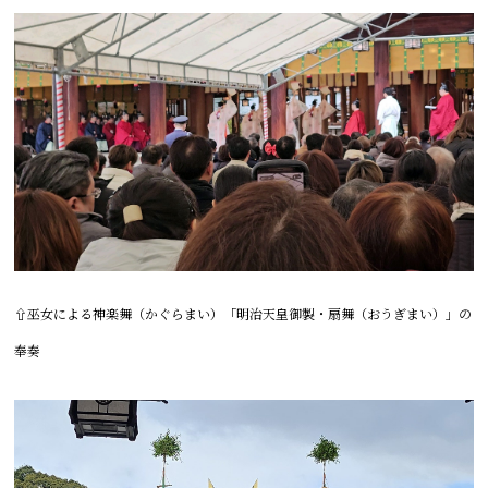
⇧
巫女による
神楽舞（かぐらまい）「明治天皇御製・扇舞（おうぎまい）」の
奉奏