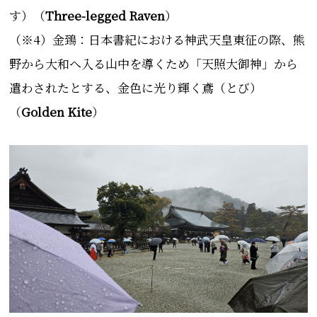
す）（
Three-legged Raven
）
（※4）金鵄：日本書紀における神武天皇東征の際、熊
野から大和へ入る山中を導くため「天照大御神」から
遣わされたとする、金色に光り輝く鳶（とび）
（
Golden Kite
）