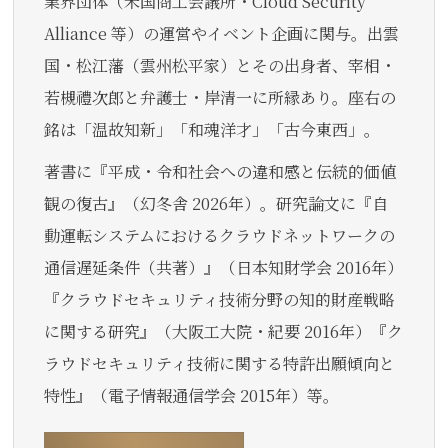
業界団体（米国商工会議所・Cloud Security
Alliance 等）の運営やイベント企画に関与。出雲
国・松江藩（雲州松平家）とその出身者、宰相・
若槻禮次郎と弁護士・岸清一に所縁あり。座右の
銘は「温故知新」「和魂洋才」「古今東西」。
著書に『平成・令和社会への違和感と伝統的価値
観の復古』（幻冬舎 2026年）。研究論文に『自
動運転システムにおけるクラウドネットワークの
通信遅延条件（共著）』（日本知財学会 2016年）
『クラウドセキュリティ技術分野の知的財産戦略
に関する研究』（大阪工大院・紀要 2016年）『ク
ラウドセキュリティ技術に関する特許出願傾向と
特性』（電子情報通信学会 2015年）等。