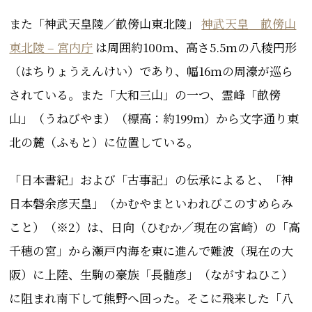
また
「神武天皇陵／畝傍山東北陵」
神武天皇 畝傍山
東北陵 – 宮内庁
は
周囲約100ｍ、高さ5.5ｍの八稜円形
（はちりょうえんけい）であり、幅16ｍの周濠が巡ら
されている。また
「大和三山」の一つ
、霊峰「畝傍
山」（うねびやま）（標高：約199m）
から文字通り東
北の麓（ふもと）に位置している。
「日本書紀」および
「古事記」
の伝承によると、「神
日本磐余彦天皇」（かむやまといわれびこのすめらみ
こと）（※2）は、日向（ひむか／現在の宮崎）の「高
千穂の宮」から瀬戸内海を東に進んで難波（現在の大
阪）に上陸、生駒の豪族「長髄彦」（ながすねひこ）
に阻まれ南下して熊野へ回った。そこに飛来した「八