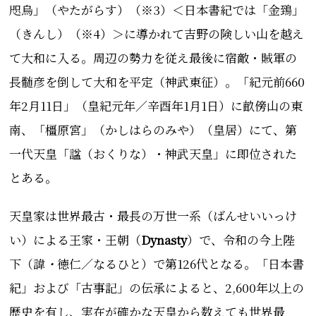
咫烏」（やたがらす）（※3）＜日本書紀では「金鵄」
（きんし）（※4）＞に導かれて吉野の険しい山を越え
て大和に入る。周辺の勢力を従え最後に宿敵・賊軍
の
長髄彦を倒して大和を平定（神武東征）。「
紀元前660
年2月11日」（皇紀元年／辛酉年1月1日）に畝傍山の東
南、「橿原宮」（かしはらのみや）（皇居）にて、第
一代天皇「諡（おくりな）・神武天皇」に即位された
とある。
天皇家は世界最古・最長の万世一系（ばんせいいっけ
い）による王家・王朝（
D
ynasty
）で、令和の今上陛
下（諱
・
徳仁／なるひと）で第126代となる。「日本書
紀」および「古事記」の伝承によると、2,600年以上の
歴史を有し、
実在が確かな天皇から数えても世界最