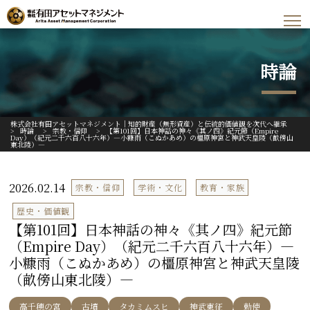
時論
株式会社有田アセットマネジメント｜知的財産（無形資産）と伝統的価値観を次代へ継承
>
時論
>
宗教・信仰
>
【第101回】日本神話の神々《其ノ四》紀元節（Empire
Day）（紀元二千六百八十六年）―小糠雨（こぬかあめ）の橿原神宮と神武天皇陵（畝傍山
東北陵）―
2026.02.14
宗教・信仰
学術・文化
教育・家族
歴史・価値観
【第101回】日本神話の神々《其ノ四》紀元節
（Empire Day）（紀元二千六百八十六年）―
小糠雨（こぬかあめ）の橿原神宮と神武天皇陵
（畝傍山東北陵）―
高千穂の宮
古墳
タカミムスヒ
神武東征
勅使