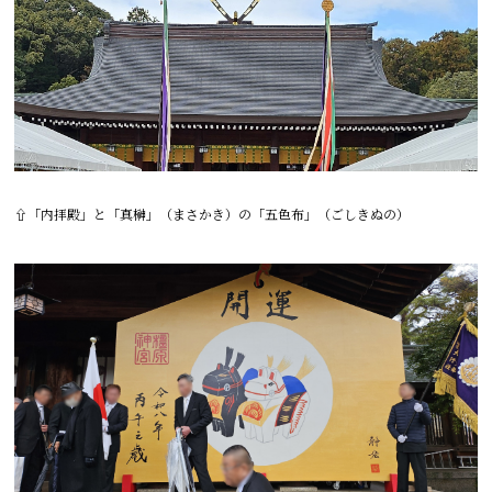
⇧「内拝殿」と「真榊」（まさかき）の「五色布」（ごしきぬの）