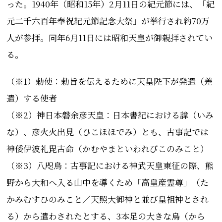
った。1940年（昭和15年）2月11日の紀元節には、「紀
元二千六百年奉祝紀元節記念大祭」が挙行され約70万
人が参拝。同年6月11日には昭和天皇が御親拝されてい
る。
（※1）勅使：
勅旨を伝えるために天皇陛下が発遣（差
遣）する使者
（※2）
神日本磐余彦天皇
：日本書紀における諱
（いみ
な）、彦火火出見（ひこほほでみ）とも、古事記では
神倭伊波礼毘古命（かむやまといわれびこのみこと）
（※3）八咫烏：古事記における神武天皇東征の際、熊
野から大和へ入る山中を導くため「高皇産霊尊」
（た
かみむすひのみこと／天照大御神と並び皇祖神とされ
る）
から遣わされたとする、3本足の大きな烏（から