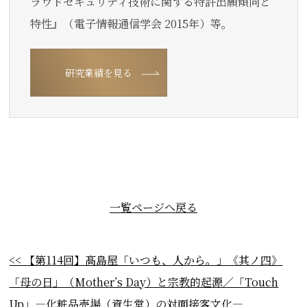
ラウドセキュリティ技術に関する特許出願傾向と
特性』（電子情報通信学会 2015年）等。
研究業績を見る
一覧ページへ戻る
<< 【第114回】髙島屋「いつも、人から。」《其ノ四》
「母の日」（Mother’s Day）と宗教的起源／「Touch
Up」―化粧品売場（資生堂）の対面接客文化―