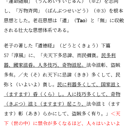
「運命随順」（
うんめいずいじゅん）（※2）
を志向
し、「万物斉同」（
ばんぶつせいどう
）（※3）を根本
思想とした。老荘思想は「道」（
Tao
）と「無」に収斂
される壮大な思想体系である。
老子の著した『道徳経』（どうとくきょう）下篇
57「淳風」に、
「夫天下多忌諱、而民彌貧。
民多利
器、國家滋昏。人多伎巧、奇物滋起。
法令滋彰、盜賊
多有。
／夫（そ）れ天下に忌諱（きき）多くして、民
弥〻（いよいよ）貧し。
民に利器多くして、国家滋〻
（ますます）昏（くら）し。人に技巧多くして、奇物
（きぶつ）滋〻（ますます）起こり、
法令滋〻（ます
ます）彰（あき）らかにして、盗賊多く有り。
」
＜天
下（世の中）に禁令が多くなるほど、人々はいよいよ