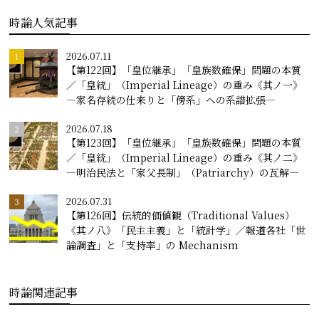
時論人気記事
2026.07.11
【第122回】「皇位継承」「皇族数確保」問題の本質
／「皇統」（Imperial Lineage）の重み《其ノ一》
―家名存続の仕来りと「傍系」への系譜拡張―
2026.07.18
【第123回】「皇位継承」「皇族数確保」問題の本質
／「皇統」（Imperial Lineage）の重み《其ノ二》
―明治民法と「家父長制」（Patriarchy）の瓦解―
2026.07.31
【第126回】伝統的価値観（Traditional Values）
《其ノ八》「民主主義」と「統計学」／報道各社「世
論調査」と「支持率」の Mechanism
時論関連記事