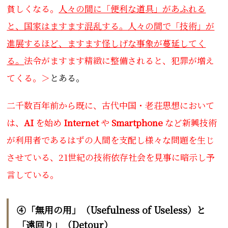
貧しくなる。
人々の間に「便利な道具」があふれる
と、国家はますます混乱する。人々の間で「技術」が
進展するほど、ますます怪しげな事象が蔓延してく
る。
法令がますます精緻に整備されると、犯罪が増え
てくる。＞
とある。
二千数百年前から既に、古代中国・老荘思想において
は、
AI
を始め
Internet
や
Smartphone
など新興技術
が利用者であるはずの人間を支配し様々な問題を生じ
させている、21世紀の技術依存社会を見事に暗示し予
言している。
④「無用の用」（Usefulness of Useless）と
「遠回り」（Detour）