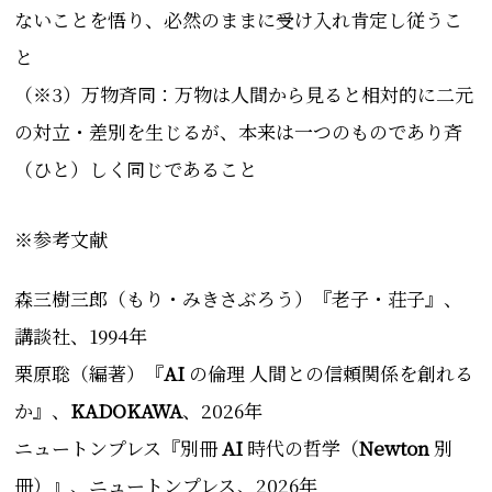
ないことを悟り、必然のままに受け入れ肯定し従うこ
と
（※3）万物斉同：万物は人間から見ると相対的に二元
の対立・差別を生じるが、本来は一つのものであり斉
（ひと）しく同じであること
※参考文献
森三樹三郎（もり・
みきさぶろう
）『
老子・荘子
』、
講談社
、
1994
年
栗原聡（
編著）
『
AI
の倫理 人間との信頼関係を創れる
か
』、
KADOKAWA
、2026年
ニュートンプレス
『
別冊
AI
時代の哲学（
Newton
別
冊）
』、
ニュートンプレス
、2026年