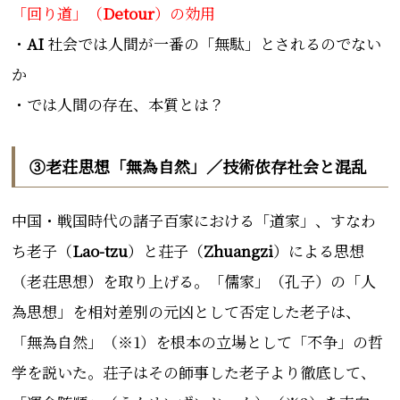
「回り道」（
Detour
）の効用
・
AI
社会では人間が一番の「無駄」とされるのでない
か
・では人間の存在、本質とは？
③老荘思想「無為自然」／技術依存社会と混乱
中国・戦国時代の諸子百家における「道家」、すなわ
ち老子（
Lao-tzu
）と荘子（
Zhuangzi
）による思想
（老荘思想）を取り上げる。「
儒家」（孔子）の「人
為思想」を相対差別の元凶として否定した老子は、
「無為自然」（※1）を根本の立場として「不争」の哲
学を説いた。荘子はその師事した老子より徹底して、