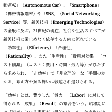
動運転」（
Autonomous Car
）、「
Smartphone
」
（携帯情報端末）や「
SNS
」（
Social Networking
Service
）等、新興技術（
Emerging Technologies
）
の全般に及ぶ。21世紀の現在、社会や生活のすべてが
新興技術に歯止めなく依存する方向に流れている。
「効率性」（
Efficiency
）「合理性」
（
Rationality
）、また「生産性」「費用対効果」「コ
スト削減」（コスト：費用・時間・労力等）がひたす
ら求められ、「非効率」で「非合理的」な「手間のか
かる」考え方や振る舞いは敬遠され退けられる。
「効率」とは、費やした「労力」（
Labor
）に対して
得られる「成果」（
Result
）の割合をいう。昭和期に
は「能率」という表現が一般的であった。効率化には