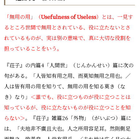
「無用の用」（
Usefulness of Useless
）とは、一見す
るところ世間で無用とされている、役に立たないとさ
れているものが、実は別の意味で、真に大切な役割を
担っていることをいう。
『荘子』の内篇4「人間世」（じんかんせい）篇に次の
句がある。「人皆知有用之用、而莫知無用之用也。／
人は皆有用の用を知りて、無用の用を知る莫き（な
き）なり
」
＜誰でも、役に立つものが役に立つことは
知っているが、役に立たないものが役に立つことを知
らない＞
。
『
荘子』雑篇26「外物」（がいぶつ）篇に
は、「
夫地非不廣且大也。人之所用容足耳。然則側足
而墊之、致黃泉、
人尚有用乎。／
夫れ地は広く且つ大