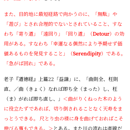
また、目的地に最短経路で向かうのに、「無駄」や
「遊び」とされ合理的でないとされていること、すな
わち「寄り道」「遠回り」「回り道」（
Detour
）の効
用がある。すなわち「幸運なる偶然により予期せず価
値あるものを発見すること」（
Serendipity
）である。
「急がば回れ」である。
老子『道徳経』上篇22「益謙」に、「曲則全、枉則
直、／曲（きょく）なれば即ち全（まった）し、枉
（ま）がれば即ち直し、」
＜曲がりくねった木のよう
に役立たずであれば、切り倒されることなく天寿をま
っとうできる。 尺とり虫の様に身を曲げておればこそ
伸びる事もできる。＞
とある。また川の流れは直線だ