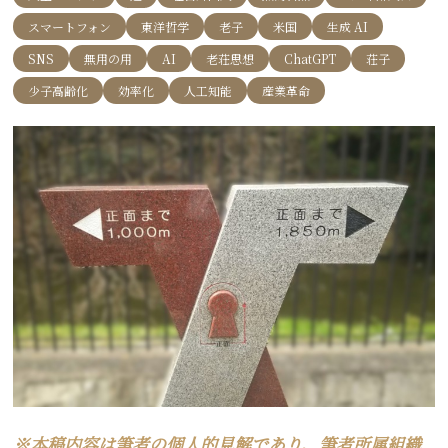
スマートフォン
東洋哲学
老子
米国
生成 AI
SNS
無用の用
AI
老荘思想
ChatGPT
荘子
少子高齢化
効率化
人工知能
産業革命
※本稿内容は筆者の個人的見解であり、筆者所属組織