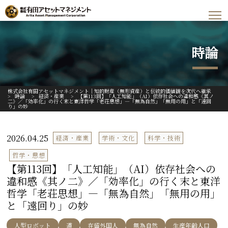
時論
株式会社有田アセットマネジメント｜知的財産（無形資産）と伝統的価値観を次代へ継承
>
時論
>
経済・産業
>
【第113回】「人工知能」（AI）依存社会への違和感《其ノ
二》／「効率化」の行く末と東洋哲学「老荘思想」―「無為自然」「無用の用」と「遠回
り」の妙
2026.04.25
経済・産業
学術・文化
科学・技術
哲学・思想
【第113回】「人工知能」（AI）依存社会への
違和感《其ノ二》／「効率化」の行く末と東洋
哲学「老荘思想」―「無為自然」「無用の用」
と「遠回り」の妙
人型ロボット
道
在留外国人
無為自然
生産年齢人口