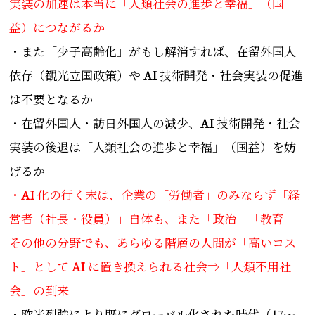
実装の加速は本当に「人類社会の進歩と幸福」（国
益）につながるか
・また「少子高齢化」がもし解消すれば、在留外国人
依存（観光立国政策）や
AI
技術開発・社会実装の促進
は不要となるか
・在留外国人・訪日外国人の減少、
AI
技術開発・社会
実装の後退は「人類社会の進歩と幸福」（国益）を妨
げるか
・
AI
化の行く末は、企業の「労働者」のみならず「経
営者（社長・役員）」自体も、また「政治」「教育」
その他の分野でも、あらゆる階層の人間が「高いコス
ト」として
AI
に置き換えられる社会⇒「人類不用社
会」の到来
・欧米列強により既にグローバル化された時代（17～