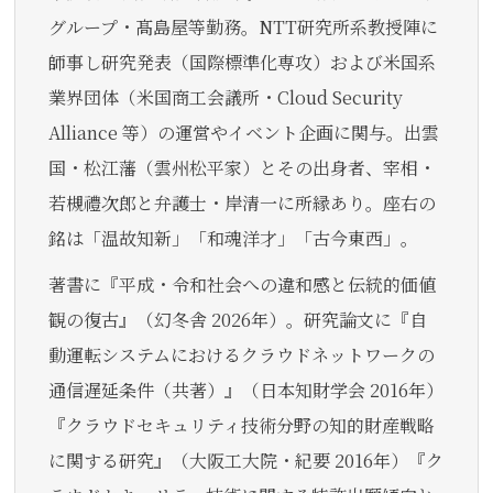
グループ・髙島屋等勤務。NTT研究所系教授陣に
師事し研究発表（国際標準化専攻）および米国系
業界団体（米国商工会議所・Cloud Security
Alliance 等）の運営やイベント企画に関与。出雲
国・松江藩（雲州松平家）とその出身者、宰相・
若槻禮次郎と弁護士・岸清一に所縁あり。座右の
銘は「温故知新」「和魂洋才」「古今東西」。
著書に『平成・令和社会への違和感と伝統的価値
観の復古』（幻冬舎 2026年）。研究論文に『自
動運転システムにおけるクラウドネットワークの
通信遅延条件（共著）』（日本知財学会 2016年）
『クラウドセキュリティ技術分野の知的財産戦略
に関する研究』（大阪工大院・紀要 2016年）『ク