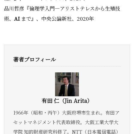
品川哲彦『
倫理学入門―アリストテレスから生殖技
術、
AI
まで
』、
中央公論新社
、2020年
著者プロフィール
有田 仁（Jin Arita）
1966年（昭和・丙午）大阪府堺市生まれ。有田ア
セットマネジメント代表取締役。大阪工業大学大
学院 知的財産研究科修了。NTT（日本電信電話）