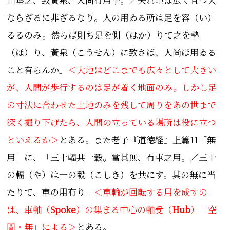
ならざるに非ざるなり。人の用ゐる所は足を容（い）
るるのみ。然らば則ち足を側（はか）りて之を墊
（ほ）り、黃泉（こうせん）に致さば、人尚ほ用ゐる
こと有らんか
」
＜
大地はどこまでも広々として大きい
が、人間が歩行するのは足が着く地面のみ。しかし足
の寸法に合わせた土地のみを残して周りをあの世まで
深く掘り下げたら、人間の立っている場所は役に立つ
といえるか＞
とある。
また老子『道徳経』上篇11「無
用」に、
「
三十輻共一轂。
當其無、有車之用。／
三十
の輻（や）は一の轂（こしき）を共にす。其の無に当
たりて、車の用有り」
＜車輪が回転する用を成すの
は、車軸（
Spoke
）の集まる中心の軸受（
Hub
）「空
間・無」による＞
とある。