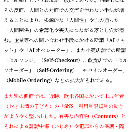
その反面、人間との対面での交流を伴わない手法が増
えることにより、根源的な「人間性」や血の通った
「人間関係」の希薄化や喪失につながる落とし穴が潜
む。企業等への問い合わせ手段における所謂「
AI
チャ
ット」や「
AI
オペレーター」、また小売店舗での所謂
「セルフレジ」（
Self-Checkout
）、飲食店での「セル
フオーダー」（
Self-Ordering
）「モバイルオーダー」
（
Mobile Ordering
）などの拡大がそれである。
また別の側面では、近時、欧米各国において未成年者
（1x才未満の子ども）の「
SNS
」利用制限規制の動き
がようやく整い出した。有害な内容物（
Contents
）と
それによる誹謗中傷（いじめ）や犯罪からの保護・隔