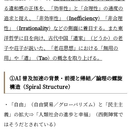
る違和感の正体を、「効率性」と「合理性」の過度の
追求と捉え、「非効率性」（
Inefficiency
）「非合理
性」（
Irrationality
）などの側面に着目する。また東
洋哲学に目を向け、古代中国「道家」（どうか）の老
子や荘子が説いた、「老荘思想」における「無用の
用」や「道」（
Tao
）の概念を取り上げる。
①AI 普及加速の背景・前提と帰結／論理の螺旋
構造（Spiral Structure）
・「自由」（自由貿易／グローバリズム）と「民主主
義」の拡大⇒「人類社会の進歩と幸福」（西側陣営で
はそうだとされている）