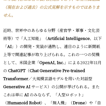
（現在および過去）の公式見解を示すものではありま
せん。
近時、世界中のあらゆる分野（産官学・軍事・文化芸
術等）で「人工知能」（
Artificial Intelligence
、以下
「
AI
」）の開発・実装が過熱し、連日のように新聞紙
上等で関連記事が取り上げられる。これの一つの契機
として、米国企業「
OpenAI, Inc.
」による2022年
11月
の
ChatGPT
（
Chat
Generative Pre-trained
Transformer
／
大規模言語モデルを用いた対話型
Generative AI
サービス）の
公開が挙げられる。
また
これは単に
AI
のみならず、「人型ロボット」
（
Humanoid Robot
）、「無人機」（
Drone
）や「自