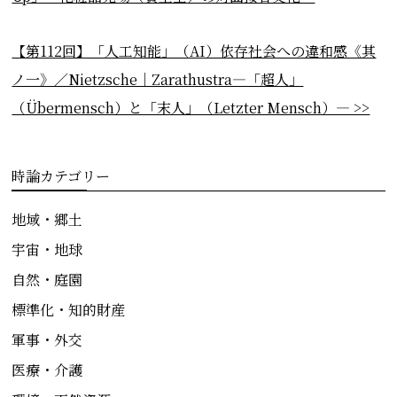
【第112回】「人工知能」（AI）依存社会への違和感《其
ノ一》／Nietzsche｜Zarathustra―「超人」
（Übermensch）と「末人」（Letzter Mensch）― >>
時論カテゴリー
地域・郷土
宇宙・地球
自然・庭園
標準化・知的財産
軍事・外交
医療・介護