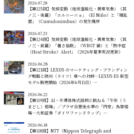
2026.07.28
【第125回】気候変動（地球温暖化・異常気象）《其
ノ三・後篇》「エルニーニョ」（El Niño）と「積乱
雲」（Cumulonimbus）の発生機序
2026.07.23
【第124回】気候変動（地球温暖化・異常気象）《其
ノ三・前篇》「暑さ指数」（WBGT 値）と「熱中症
（Heat Stroke）Alert」《2026年夏季実況更新》
2026.06.28
【第121回】LEXUS のマーケティング・ブランディン
グ戦略と欧州（ドイツ）車への対峙―LEXUS ES 新型
モデル販売開始（2026年6月11日）―
2026.06.22
【第119回】AI・半導体株式銘柄と跳ねる「午年（う
まどし）相場」／プラザ合意後水準の「円安」為替相
場―大和証券「ダイワファンドラップ」―
2026.06.18
【第118回】NTT（Nippon Telegraph and