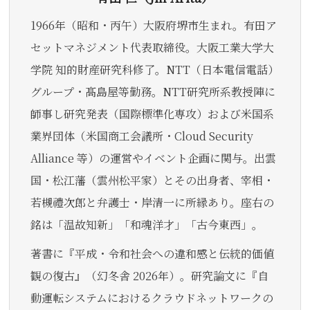
1966年（昭和・丙午）大阪府堺市生まれ。有田ア
セットマネジメント代表取締役。大阪工業大学大
学院 知的財産研究科修了。NTT（日本電信電話）
グループ・髙島屋等勤務。NTT研究所系教授陣に
師事し研究発表（国際標準化専攻）および米国系
業界団体（米国商工会議所・Cloud Security
Alliance 等）の運営やイベント企画に関与。出雲
国・松江藩（雲州松平家）とその出身者、宰相・
若槻禮次郎と弁護士・岸清一に所縁あり。座右の
銘は「温故知新」「和魂洋才」「古今東西」。
著書に『平成・令和社会への違和感と伝統的価値
観の復古』（幻冬舎 2026年）。研究論文に『自
動運転システムにおけるクラウドネットワークの