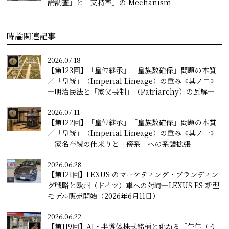
論調査」と「支持率」の Mechanism
時論関連記事
2026.07.18
【第123回】「皇位継承」「皇族数確保」問題の本質
／「皇統」（Imperial Lineage）の重み《其ノ二》
―明治民法と「家父長制」（Patriarchy）の瓦解―
2026.07.11
【第122回】「皇位継承」「皇族数確保」問題の本質
／「皇統」（Imperial Lineage）の重み《其ノ一》
―家名存続の仕来りと「傍系」への系譜拡張―
2026.06.28
【第121回】LEXUS のマーケティング・ブランディン
グ戦略と欧州（ドイツ）車への対峙―LEXUS ES 新型
モデル販売開始（2026年6月11日）―
2026.06.22
【第119回】AI・半導体株式銘柄と跳ねる「午年（う