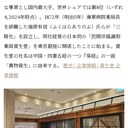
な事業とし
国内最大手
、世界シェアでは第8位（いずれ
も2024年時点）。
1872年（明治5年）海軍病院薬局長
を辞職した福原有信（ふくはらありのぶ
）氏らが「三
精社」を設立し、同社経営の日本初の「民間洋風調剤
薬局資生堂」を東京銀座に
開店したことに始まる
。資
生堂の社名は中国・四書五経の一つ『易経』の一説
「萬物資生」に由来する。
歴史 | 企業情報 | 資生堂 企
業情報