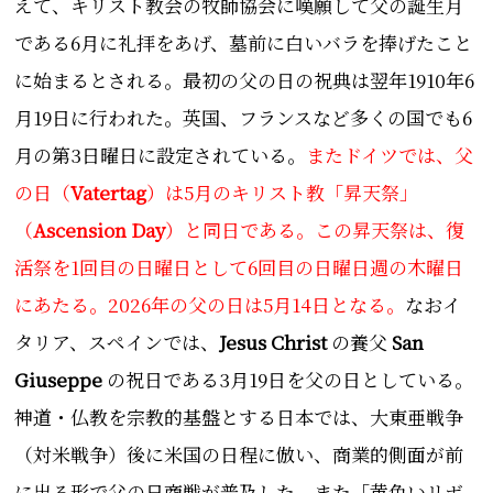
えて、
キリスト教会
の
牧師協会
に嘆願して父の誕生月
である6月に
礼拝
をあげ、墓前に白いバラを捧げたこと
に始まるとされる。
最初の父の日の祝典は翌年
1910年
6
月19日に行われた
。英国、フランスなど多くの国でも
6
月の第3日曜日
に設定されている。
また
ドイツでは、父
の日（
Vatertag
）は5月の
キリスト教
「昇天祭」
（
Ascension Day
）と同日である。この昇天祭は、復
活祭を1回目の日曜日として6回目の日曜日週の木曜日
にあたる。2026年の父の日は5月14日となる。
なおイ
タリア、スペインでは、
Jesus Christ
の養父
San
Giuseppe
の祝日である3月19日を父の日
としている
。
神道・仏教を宗教的基盤とする日本では、
大東亜戦争
（対米戦争）後に米国の日程に倣い、商業的側面が前
に出る形で父の日商戦が普及した。また「黄色いリボ