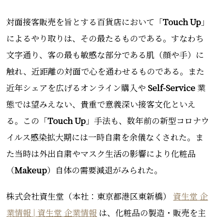
対面接客販売を旨とする百貨店において「
Touch Up
」
によるやり取りは、その最たるものである。すなわち
文字通り、客の最も敏感な部分である肌（顔や手）に
触れ、近距離の対面で心を通わせるものである。また
近年シェアを広げるオンライン購入や
Self-Service
業
態では望みえない、貴重で意義深い接客文化といえ
る。この「
Touch Up
」手法も、数年前の新型コロナウ
イルス感染拡大期には一時自粛を余儀なくされた。ま
た当時は外出自粛やマスク生活の影響
により化粧品
（
Makeup
）自体の需要減退がみられた。
株式会社資生堂（本社：東京都港区東新橋）
資生堂 企
業情報 | 資生堂 企業情報
は、化粧品の製造・販売を主