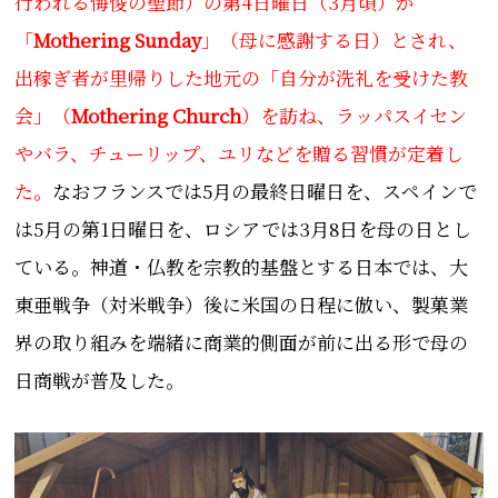
行われる悔悛の聖節）の第4日曜日（3月頃）が
「
Mothering Sunday
」（母に感謝する日）とされ、
出稼ぎ者が里帰りした地元の「自分が洗礼を受けた教
会」（
Mothering Church
）を訪ね、ラッパスイセン
やバラ、チューリップ、ユリなどを贈る習慣が定着し
た。
なおフランスでは5月の最終日曜日を、スペインで
は5月の第1日曜日を、ロシアでは3月8日を母の日とし
ている。神道・仏教を宗教的基盤とする日本では、大
東亜戦争（対米戦争）後に米国の日程に倣い、製菓業
界の取り組みを端緒に商業的側面が前に出る形で母の
日商戦が普及した。