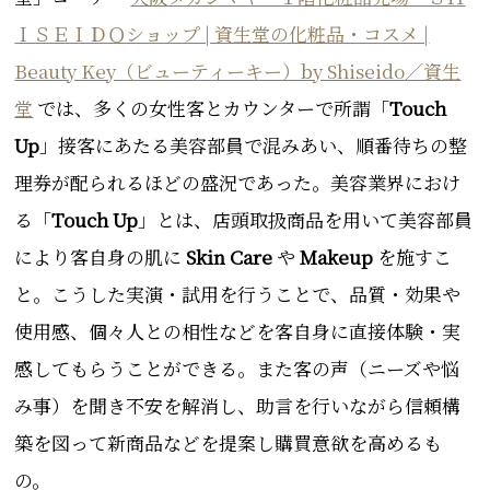
ＩＳＥＩＤＯショップ | 資生堂の化粧品・コスメ |
Beauty Key（ビューティーキー）by Shiseido／資生
堂
では、多くの女性客とカウンターで所謂「
Touch
Up
」接客にあたる
美容部員で混みあい、順番待ちの整
理券が配られるほどの盛況であった。美容業界におけ
る「
Touch Up
」とは、店頭取扱商品を用いて美容部員
により客自身の肌に
Skin Care
や
Makeup
を施すこ
と。こうした実演・試用を行うことで、品質・効果や
使用感、個々人との相性などを客自身に直接体験・実
感してもらうことができる。また客の声（ニーズや悩
み事）を聞き不安を解消し、助言を行いながら信頼構
築を図って新商品などを提案し購買意欲を高めるも
の。