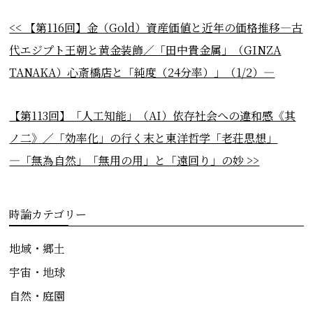
<< 【第116回】金（Gold）資産価値と近年の価格推移―古
代エジプト王朝と黄金装飾／「田中貴金属」（GINZA
TANAKA）心斎橋店と「純度（24分率）」（1/2）―
【第113回】「人工知能」（AI）依存社会への違和感《其
ノ二》／「効率化」の行く末と東洋哲学「老荘思想」
―「無為自然」「無用の用」と「遠回り」の妙 >>
時論カテゴリー
地域・郷土
宇宙・地球
自然・庭園