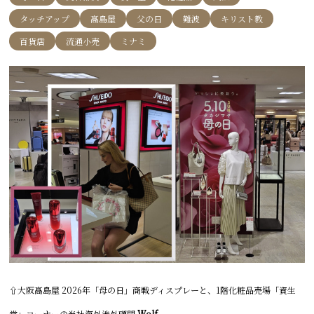
タッチアップ
髙島屋
父の日
難波
キリスト教
百貨店
流通小売
ミナミ
⇧大阪髙島屋 2026年「母の日」商戦ディスプレーと、1階化粧品売場「資生
堂」コーナーの当社海外渉外顧問
Wolf