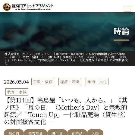
時論
株式会社有田アセットマネジメント｜知的財産（無形資産）と伝統的価値観を次代へ継承
>
時論
>
宗教・信仰
>
【第114回】髙島屋「いつも、人から。」《其ノ四》「母の
日」（Mother’s Day）と宗教的起源／「Touch Up」―化粧品売場（資生堂）の対面接客文
化―
2026.05.04
宗教・信仰
経済・産業
学術・文化
教育・家族
【第114回】髙島屋「いつも、人から。」《其
ノ四》「母の日」（Mother’s Day）と宗教的
起源／「Touch Up」―化粧品売場（資生堂）
の対面接客文化―
母の日
美容部員
資生堂
化粧品
大阪