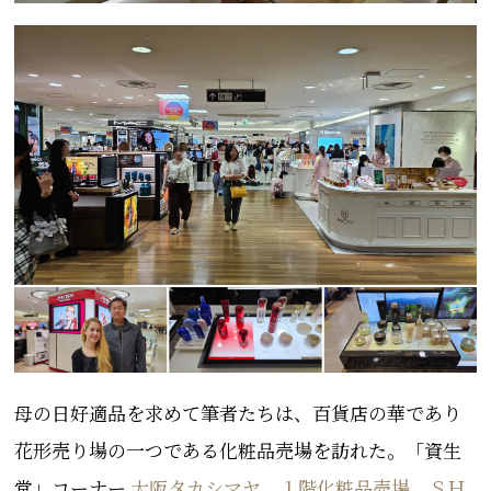
母の日好適品を求めて筆者たちは、百貨店の華であり
花形売り場の一つである化粧品売場を訪れた。「資生
堂」コーナー
大阪タカシマヤ １階化粧品売場 ＳＨ