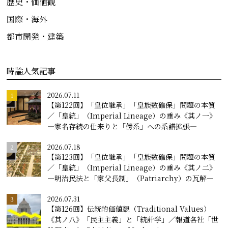
歴史・価値観
国際・海外
都市開発・建築
時論人気記事
2026.07.11
【第122回】「皇位継承」「皇族数確保」問題の本質
／「皇統」（Imperial Lineage）の重み《其ノ一》
―家名存続の仕来りと「傍系」への系譜拡張―
2026.07.18
【第123回】「皇位継承」「皇族数確保」問題の本質
／「皇統」（Imperial Lineage）の重み《其ノ二》
―明治民法と「家父長制」（Patriarchy）の瓦解―
2026.07.31
【第126回】伝統的価値観（Traditional Values）
《其ノ八》「民主主義」と「統計学」／報道各社「世