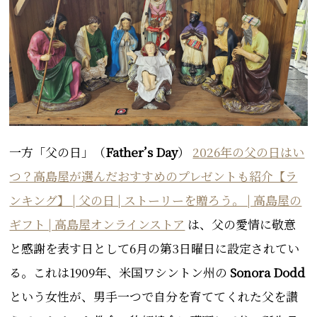
一方「父の日」（
Father’s Day
）
2026年の父の日はい
つ？高島屋が選んだおすすめのプレゼントも紹介【ラ
ンキング】 | 父の日 | ストーリーを贈ろう。 | 高島屋の
ギフト | 高島屋オンラインストア
は、父
の愛情に敬意
と
感謝を表す
日として
6月の第3日曜日に設定されてい
る。これは
1909年、米国ワシントン州の
Sonora Dodd
という女性が、
男
手一つで自分を育ててくれた父を讃