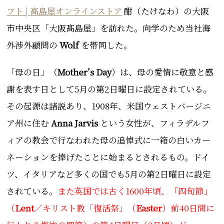
フト | 高島屋オンラインストア
酣（たけなわ）の大阪
市中央区「大阪髙島屋」を訪れた。向学のため当社海
外渉外顧問の
Wolf
を帯同した。
「母の日」（
Mother’s Day
）は、
母の愛情に敬意と
感
謝を表す
日として
5月
の第2
日曜日に設定されている
。
その起源は諸説あり、1908年、
米国ウェストバージニ
ア州
に住む
Anna Jarvis
という女性が、
フィラデルフ
ィアの教会
で行なわれた母の追悼式に一箱の白いカー
ネーションを捧げたことに始まるとされるもの
。ドイ
ツ、イタリアなど多くの国でも5月の第2日曜日に設定
されている。
また英国では古く1600年頃、「四旬節」
（
Lent
／
キリスト教「復活祭」（
Easter
）前40日間に