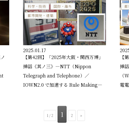
科学・技術
国際・海外
都
都市開発・建築
2025.01.17
2025
其ノ
【第42回】「2025年大阪・関西万博」
【第
と
挿話《其ノ三》―NTT（Nippon
挿話
nt
Telegraph and Telephone）／
（W
IOWN2.0 で加速する Rule Making―
電電
1
1 / 2
2
»