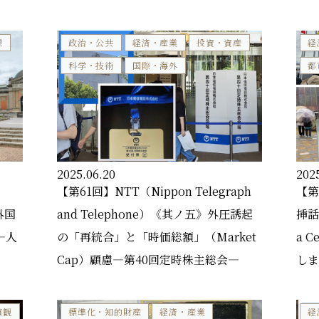
想
政治・公共
経済・産業
投資・資産
経
科学・技術
国際・海外
都
2025.06.20
202
【第61回】NTT（Nippon Telegraph
【第
外国
and Telephone）《其ノ五》外圧誘起
挿話《
―人
の「再統合」と「時価総額」（Market
a 
Cap）顧慮―第40回定時株主総会―
しま
値観
標準化・知的財産
経済・産業
経