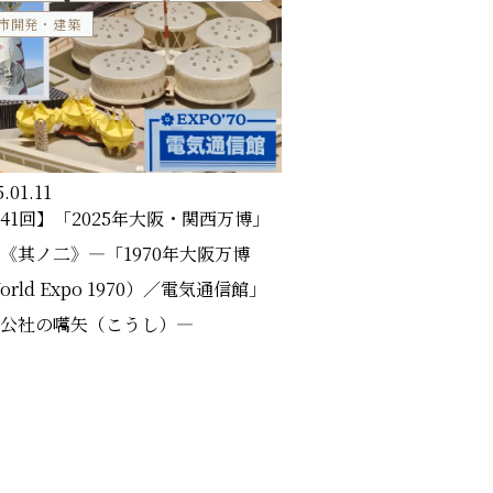
市開発・建築
.01.11
41回】「2025年大阪・関西万博」
《其ノ二》―「1970年大阪万博
orld Expo 1970）／電気通信館」
公社の嚆矢（こうし）―