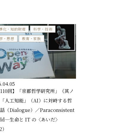
準化・知的財産
科学・技術
学・思想
教育・家族
6.04.05
110回】「京都哲学研究所」《其ノ
「人工知能」（AI）に対峙する哲
（Dialogue）／Paraconsistent
rld―生命と IT の〈あいだ〉
/2）