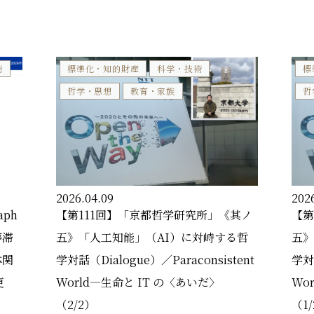
術
標準化・知的財産
科学・技術
標
哲学・思想
教育・家族
哲
2026.04.09
202
aph
【第111回】「京都哲学研究所」《其ノ
【第
停滞
五》「人工知能」（AI）に対峙する哲
五》
体関
学対話（Dialogue）／Paraconsistent
学対話
更
World―生命と IT の〈あいだ〉
Wo
（2/2）
（1