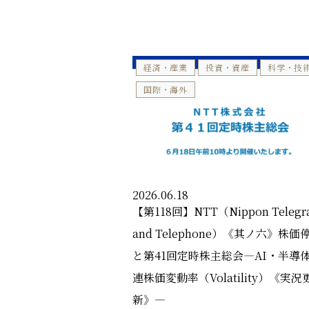
経済・産業
投資・資産
科学・技
国際・海外
2026.06.18
【第118回】NTT（Nippon Telegr
and Telephone）《其ノ六》株価
と第41回定時株主総会―AI・半導
連株価変動率（Volatility）《実況
新》―