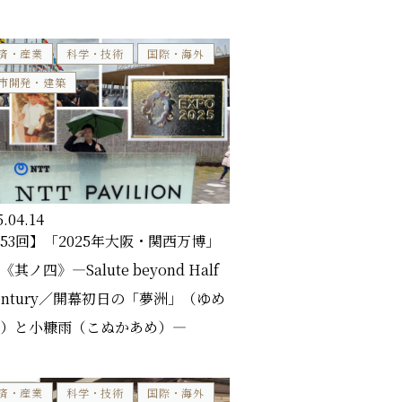
済・産業
科学・技術
国際・海外
市開発・建築
5.04.14
53回】「2025年大阪・関西万博」
其ノ四》―Salute beyond Half
Century／開幕初日の「夢洲」（ゆめ
）と小糠雨（こぬかあめ）―
済・産業
科学・技術
国際・海外