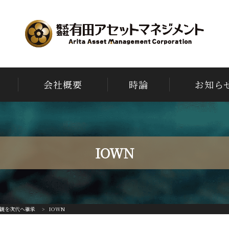
会社概要
時論
お知ら
IOWN
観を次代へ継承
>
IOWN