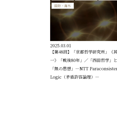
国際・海外
2025.03.01
【第48回】「京都哲学研究所」《
一》「戦後80年」／「西田哲学」
「無の思想」―NTT Paraconsiste
Logic（矛盾許容論理）―