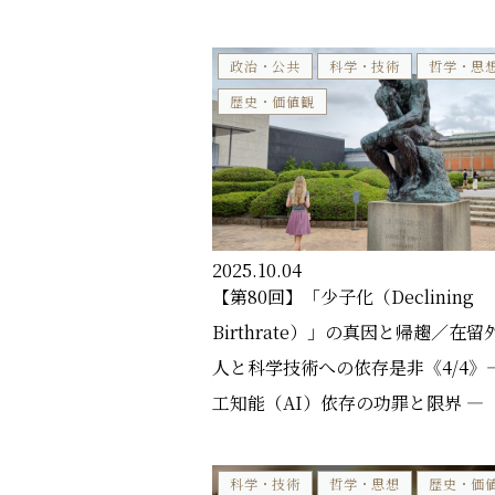
政治・公共
科学・技術
哲学・思
歴史・価値観
2025.10.04
【第80回】「少子化（Declining
Birthrate）」の真因と帰趨／在留
人と科学技術への依存是非《4/4》
工知能（AI）依存の功罪と限界 ―
科学・技術
哲学・思想
歴史・価