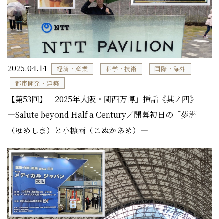
2025.04.14
経済・産業
科学・技術
国際・海外
都市開発・建築
【第53回】「2025年大阪・関西万博」挿話《其ノ四》
―Salute beyond Half a Century／開幕初日の「夢洲」
（ゆめしま）と小糠雨（こぬかあめ）―