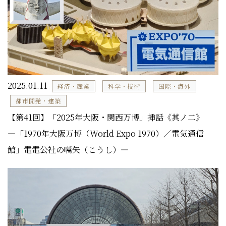
2025.01.11
経済・産業
科学・技術
国際・海外
都市開発・建築
【第41回】「2025年大阪・関西万博」挿話《其ノ二》
―「1970年大阪万博（World Expo 1970）／電気通信
館」電電公社の嚆矢（こうし）―