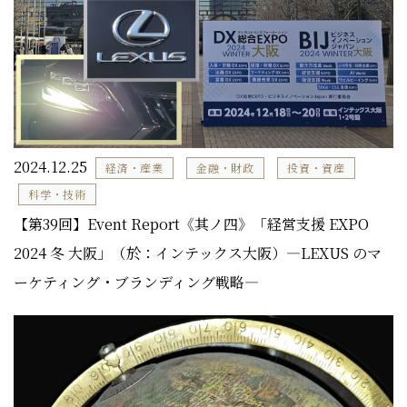
2024.12.25
経済・産業
金融・財政
投資・資産
科学・技術
【第39回】Event Report《其ノ四》「経営支援 EXPO
2024 冬 大阪」（於：インテックス大阪）―LEXUS のマ
ーケティング・ブランディング戦略―