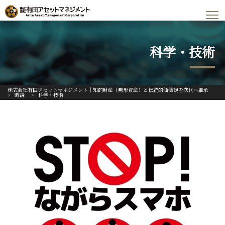
科学・技術
株式会社有田アセットマネジメント｜知的財産（無形資産）と伝統的価値観を次代へ継承
>
時論
>
科学・技術