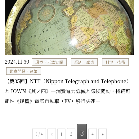
2024.11.30
環境・天然資源
経済・産業
科学・技術
都市開発・建築
【第35回】NTT（Nippon Telegraph and Telephone）
と IOWN《其ノ四》―消費電力低減と気候変動・持続可
能性《後篇》電気自動車（EV）移行失速―
3
3 / 4
«
1
2
4
»