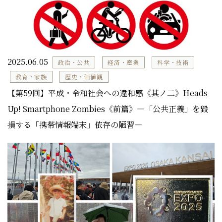
2025.06.05
政治・公共
経済・産業
科学・技術
教育・家族
歴史・価値観
【第59回】平成・令和社会への違和感《其ノ二》Heads
Up! Smartphone Zombies《前篇》―「公共正義」を毀
損する「携帯情報端末」依存の陋習―