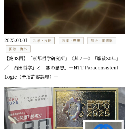
2025.03.01
科学・技術
哲学・思想
歴史・価値観
国際・海外
【第48回】「京都哲学研究所」《其ノ一》「戦後80年」
／「西田哲学」と「無の思想」―NTT Paraconsistent
Logic（矛盾許容論理）―