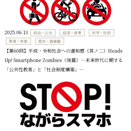
2025.06.13
政治・公共
経済・産業
科学・技術
教育・家族
歴史・価値観
【第60回】平成・令和社会への違和感《其ノ二》Heads
Up! Smartphone Zombies《後篇》―未来世代に期する
「公共性教育」と「社会制度構築」―