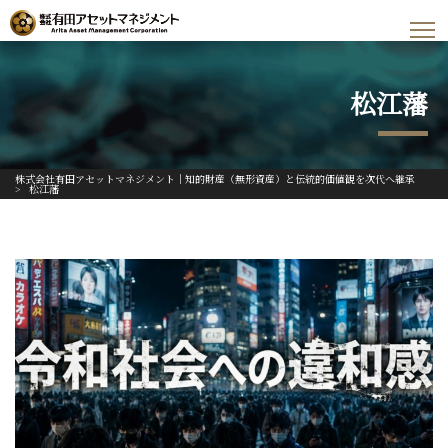
松江藩
株式会社有田アセットマネジメント｜知的財産（無形資産）と伝統的価値観を次代へ継承
>
松江藩