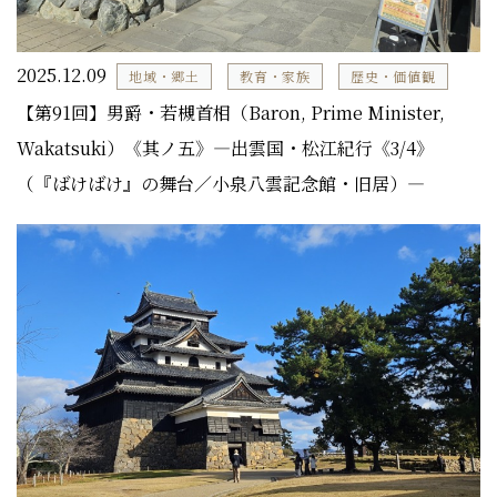
2025.12.09
地域・郷土
教育・家族
歴史・価値観
【第91回】男爵・若槻首相（Baron, Prime Minister,
Wakatsuki）《其ノ五》―出雲国・松江紀行《3/4》
（『ばけばけ』の舞台／小泉八雲記念館・旧居）―