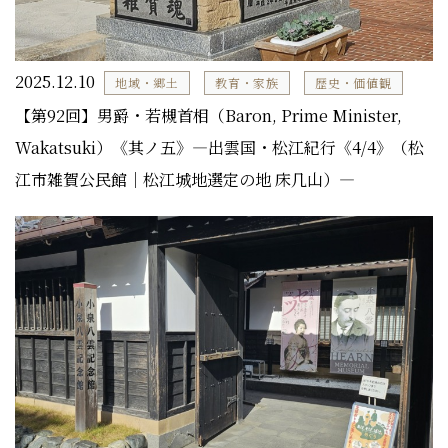
2025.12.10
地域・郷土
教育・家族
歴史・価値観
【第92回】男爵・若槻首相（Baron, Prime Minister,
Wakatsuki）《其ノ五》―出雲国・松江紀行《4/4》（松
江市雑賀公民館｜松江城地選定の地 床几山）―