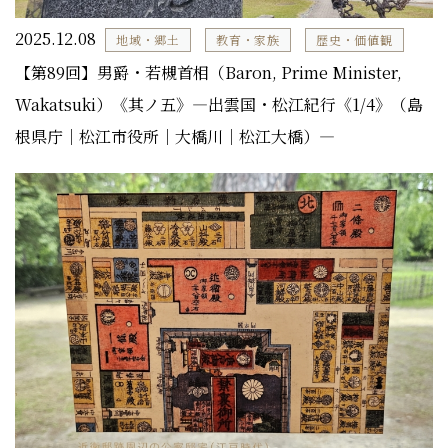
2025.12.08
地域・郷土
教育・家族
歴史・価値観
【第89回】男爵・若槻首相（Baron, Prime Minister,
Wakatsuki）《其ノ五》―出雲国・松江紀行《1/4》（島
根県庁｜松江市役所｜大橋川｜松江大橋）―