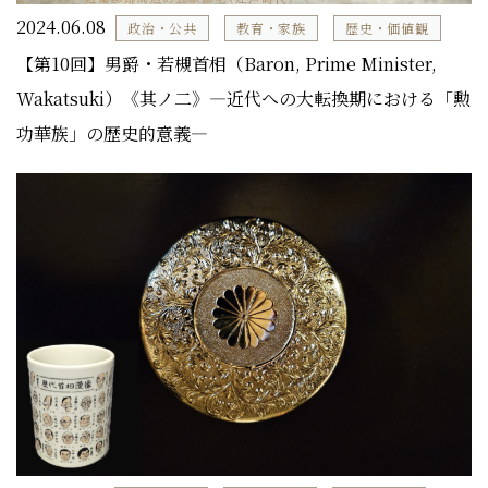
2024.06.08
政治・公共
教育・家族
歴史・価値観
【第10回】男爵・若槻首相（Baron, Prime Minister,
Wakatsuki）《其ノ二》―近代への大転換期における「勲
功華族」の歴史的意義―