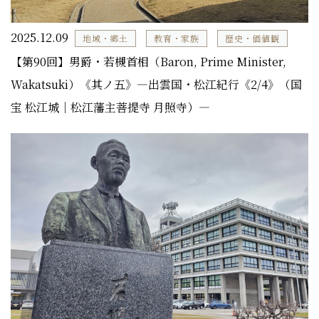
2025.12.09
地域・郷土
教育・家族
歴史・価値観
【第90回】男爵・若槻首相（Baron, Prime Minister,
Wakatsuki）《其ノ五》―出雲国・松江紀行《2/4》（国
宝 松江城｜松江藩主菩提寺 月照寺）―