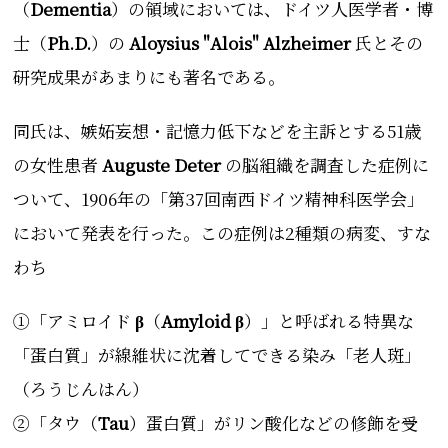
（
Dementia
）
の領域においては、
ドイツ人医学者・博
士（
Ph.D.
）の
Aloysius "Alois" Alzheimer
氏とその
研究成果があまりにも著名である。
同氏は、嫉妬妄想・記憶力低下などを主訴とする
51歳
の
女性患者
Auguste Deter
の脳組織を調査した症例に
ついて、1906年の「
第37回南西ドイツ精神科医学会
」
において発表を行った。この症例は
2種類の病変
、すな
わち
①「
アミロイド
β
（
Amyloid β
）」と呼ばれる特異な
「蛋白質」が線維状に沈着してできる染み「老人斑」
（
ろうじんはん
）
②「タウ（
Tau
）蛋白質」がリン酸化などの修飾を受