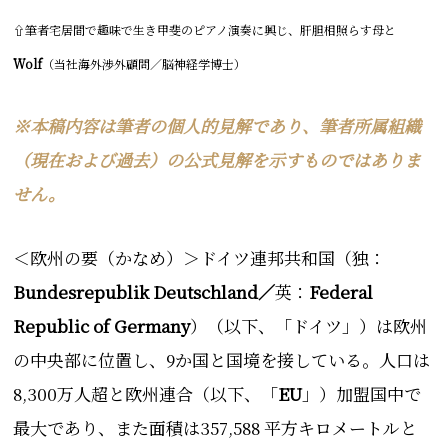
⇧筆者宅居間
で趣味で生き甲斐のピアノ演奏に興じ、肝胆相照らす母と
Wolf
（当社海外渉外顧問／脳神経学博士）
※本稿内容は筆者の個人的見解であり、筆者所属組織
（現在および過去）の公式見解を示すものではありま
せん。
＜欧州の要（かなめ）＞ドイツ連邦共和国
（独：
Bundesrepublik Deutschland／
英：
Federal
Republic of Germany
）（以下、「ドイツ」）
は欧州
の中央部に位置し、9か国と国境を接している。人口は
8,300万人超と欧州連合（以下、「
EU
」）加盟国中で
最大であり、また面積は357,588 平方キロメートルと