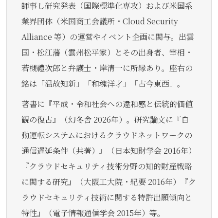
師事し研究発表（国際標準化専攻）および米国系
業界団体（米国商工会議所・Cloud Security
Alliance 等）の運営やイベント企画に関与。出雲
国・松江藩（雲州松平家）とその出身者、宰相・
若槻禮次郎と弁護士・岸清一に所縁あり。座右の
銘は「温故知新」「和魂洋才」「古今東西」。
著書に『平成・令和社会への違和感と伝統的価値
観の復古』（幻冬舎 2026年）。研究論文に『自
動運転システムにおけるクラウドネットワークの
通信遅延条件（共著）』（日本知財学会 2016年）
『クラウドセキュリティ技術分野の知的財産戦略
に関する研究』（大阪工大院・紀要 2016年）『ク
ラウドセキュリティ技術に関する特許出願傾向と
特性』（電子情報通信学会 2015年）等。