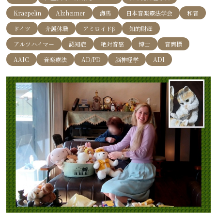
Kraepelin
Alzheimer
海馬
日本音楽療法学会
和音
ドイツ
介護休職
アミロイドβ
知的財産
アルツハイマー
認知症
絶対音感
博士
音商標
AAIC
音楽療法
AD/PD
脳神経学
ADI