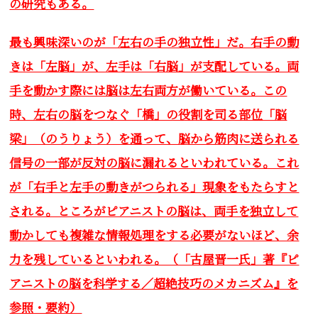
の研究もある。
最も興味深いのが「左右の手の独立性」だ。右手の動
きは「左脳」が、左手は「右脳」が支配している。両
手を動かす際には脳は左右両方が働いている。この
時、左右の脳をつなぐ「橋」の役割を司る部位「脳
梁」（のうりょう）を通って、脳から筋肉に送られる
信号の一部が反対の脳に漏れるといわれている。これ
が「右手と左手の動きがつられる」現象をもたらすと
される。ところがピアニストの脳は、両手を独立して
動かしても複雑な情報処理をする必要がないほど、余
力を残しているといわれる。（「古屋晋一氏」著『ピ
アニストの脳を科学する／超絶技巧のメカニズム』を
参照・要約）