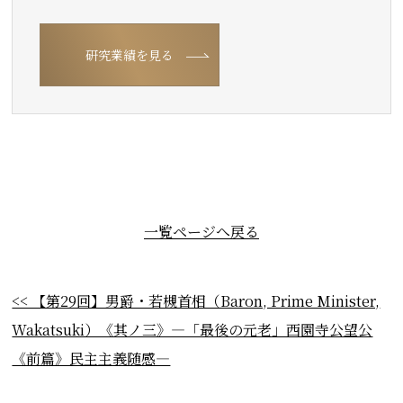
研究業績を見る
一覧ページへ戻る
<< 【第29回】男爵・若槻首相（Baron, Prime Minister,
Wakatsuki）《其ノ三》―「最後の元老」西園寺公望公
《前篇》民主主義随感―