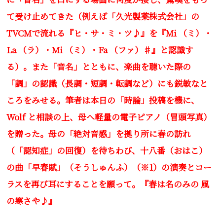
て受け止めてきた（例えば「久光製薬株式会社」の
TVCMで流れる『ヒ・サ・ミ・ツ♪』を『Mi （ミ）・
La （ラ）・Mi （ミ）・Fa （ファ）♯』と認識す
る）。また「音名」とともに、楽曲を聴いた際の
「調」の認識（長調・短調・転調など）にも鋭敏なと
ころをみせる。
筆者は本日の「時論」投稿を機に、
Wolf と相談の上、
母へ軽量の電子ピアノ（冒頭写真）
を贈った。母の「絶対音感」を拠り所に
春の訪れ
（「認知症」の回復）を待ちわび
、十八番（おはこ）
の曲「早春賦」（そうしゅんふ）（※1）の演奏とコー
ラスを再び耳にすることを願って。『
春は名のみの 風
の寒さや♪
』