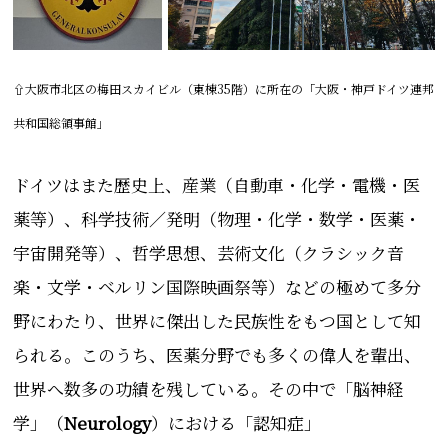
⇧大阪市北区の梅田スカイビル（東棟35階）に所在の「
大阪・神戸ドイツ連邦
共和国総領事館」
ドイツはまた
歴史上、産業（自動車・化学・電機・医
薬等）、科学技術／発明（物理・化学・数学・医薬・
宇宙開発等）、哲学思想、芸術文化（クラシック音
楽・文学・ベルリン国際映画祭等）
などの極めて多分
野にわたり、世界に
傑出した民族性をもつ国として知
られる。このうち、医薬分野でも多くの偉人を輩出、
世界へ数多の功績を残している。その中で「脳神経
学」
（
Neurology
）における
「認知症」