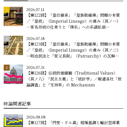
2026.07.11
【第122回】「皇位継承」「皇族数確保」問題の本質
／「皇統」（Imperial Lineage）の重み《其ノ一》
―家名存続の仕来りと「傍系」への系譜拡張―
2026.07.18
【第123回】「皇位継承」「皇族数確保」問題の本質
／「皇統」（Imperial Lineage）の重み《其ノ二》
―明治民法と「家父長制」（Patriarchy）の瓦解―
2026.07.31
【第126回】伝統的価値観（Traditional Values）
《其ノ八》「民主主義」と「統計学」／報道各社「世
論調査」と「支持率」の Mechanism
時論関連記事
2026.08.08
【第127回】「円安・ドル高」相場基調と輸出型産業