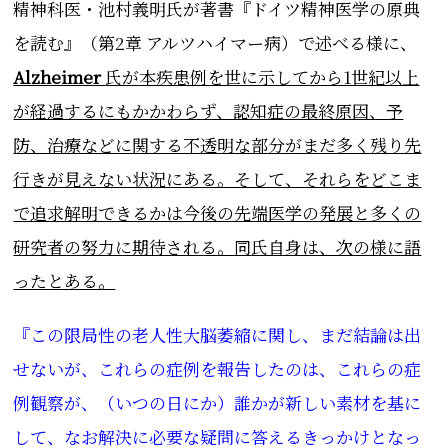
精神科医・池村義明氏が著書『ドイツ精神医学の原典
を読む』（第2章 アルツハイマー病）で述べる様に、
Alzheimer
氏が本疾患例を世に示してから1世紀以上
が経過するにもかかわらず、認知症の最終原因、予
防、治療などに関する不透明な部分がまだ多く残り先
行きが見えない状況にある。そして、それらをどこま
で追求解明できるかは今後の先端医学の発展と多くの
研究者の努力に期待される。同
氏自身は、次の様に語
ったとある。
『この限局性の老人性大脳萎縮に関し、まだ結論は出
せないが、これらの症例を報告したのは、これらの症
例観察が、（いつの日にか）誰かが新しい素材を基に
して、なお解決に必要な疑問に答えるきっかけとなっ