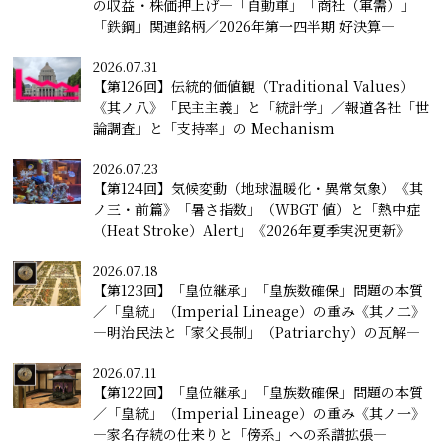
の収益・株価押上げ―「自動車」「商社（軍需）」
「鉄鋼」関連銘柄／2026年第一四半期 好決算―
2026.07.31
【第126回】伝統的価値観（Traditional Values）
《其ノ八》「民主主義」と「統計学」／報道各社「世
論調査」と「支持率」の Mechanism
2026.07.23
【第124回】気候変動（地球温暖化・異常気象）《其
ノ三・前篇》「暑さ指数」（WBGT 値）と「熱中症
（Heat Stroke）Alert」《2026年夏季実況更新》
2026.07.18
【第123回】「皇位継承」「皇族数確保」問題の本質
／「皇統」（Imperial Lineage）の重み《其ノ二》
―明治民法と「家父長制」（Patriarchy）の瓦解―
2026.07.11
【第122回】「皇位継承」「皇族数確保」問題の本質
／「皇統」（Imperial Lineage）の重み《其ノ一》
―家名存続の仕来りと「傍系」への系譜拡張―