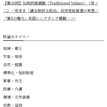
【第26回】伝統的価値観（Traditional Values）《其ノ
二》―労多き「議会制民主政治」自民党総裁選の考思／
「第5の権力」米国シンクタンク概観― >>
時論カテゴリー
地域・郷土
宇宙・地球
自然・庭園
標準化・知的財産
軍事・外交
医療・介護
環境・天然資源
宗教・信仰