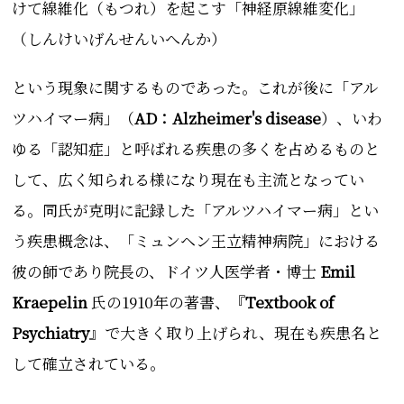
けて線維化（もつれ）を起こす「神経原線維変化」
（
しんけいげんせんいへんか）
という現象に関するもの
であった。これが後に「アル
ツハイマー病」（
AD：Alzheimer's disease
）、いわ
ゆる「認知症」と呼ばれる疾患の多くを占めるものと
して、広く知られる様になり現在も主流となってい
る。同
氏
が克明に記録した「アルツハイマー病」とい
う疾患概念は、
「ミュンヘン王立精神病院」における
彼の師であり院長の、ドイツ人医学者・博士
Emil
Kraepelin
氏の1910年の著書、『
Textbook of
Psychiatry
』で大きく取り上げられ、現在も疾患名と
して確立されている。