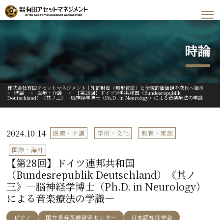
時論
株式会社有田アセットマネジメント｜知的財産（無形資産）と伝統的価値観を次代へ継承
>
時論
>
医療・介護
>
【第28回】ドイツ連邦共和国（Bundesrepublik
Deutschland）《其ノ三》―脳神経学博士（Ph.D. in Neurology）による音楽療法の学識―
2024.10.14
医療・介護
学術・文化
教育・家族
国際・海外
【第28回】ドイツ連邦共和国
（Bundesrepublik Deutschland）《其ノ
三》―脳神経学博士（Ph.D. in Neurology）
による音楽療法の学識―
ピアノ
国立長寿医療研究センター
日本認知症学会