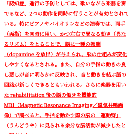
「
認知症」進行の予防としては、歌いながら楽器を奏
でるなど、2つの動作を同時に行うことが有効とされて
いる。特にピアノやバイオリンなどの演奏では、両手
（両指）を同時に用い、かつ左右で異なる動き（異な
るリズム）をとることで、脳に一種の報酬
（dopamine を放出）が与えられ、脳の仕組みが変化
しやすくなるとされる。また、自分の手指の動きの良
し悪しが音に明らかに反映され、音と動きを結ぶ脳の
回路が新しくできるともいわれる。さらに楽器を用い
た
rehabilitation
後の脳の働きを機能的
MRI（Magnetic Resonance Imaging／磁気共鳴画
像）で調べると、手指を動かす際の脳の「運動野」
（うんどうや）に見られる余分な脳活動が減少したと