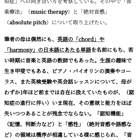
知症」への向き合い方を考察している。その中で「音
楽療法」（
music therapy
）と「絶対音感」
（
absolute pitch
）について取り上げたい。
筆者の母は偶然にも、
英語の「
chord
」や
「harmony」の日本語にあたる単語
を名前にもち、若
い時期に音楽と英語の教師でもあった。生涯の趣味で
生き甲斐でもある、ピアノ・バイオリンの演奏やコー
ラス、また英検受験や英会話レッスンについて、母が
わずか1年ほど前までは自在に扱えていたものが、（認
知症の進行に伴い）いま現在、その意欲と能力をほぼ
失いつつあることが残念でならない。「認知機能」
（記憶、判断力など）と「感性」（絶対音感や語感な
ど）の領域は機序が相違している様に感じられ、「音