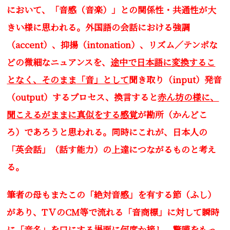
において、「音感（音楽）」との関係性・共通性が大
きい様に思われる。外国語の会話における強調
（
accent
）、抑揚（
intonation
）、リズム／テンポな
どの微細なニュアンスを、
途中で日本語に変換するこ
となく、
そのまま
「音」として
聞き取り（input）発音
（output）するプロセス、換言すると
赤ん坊の様に、
聞こえるがままに真似をする感覚
が勘所（かんどこ
ろ）であろうと思われる。同時にこれが、日本人の
「英会話」（話す能力）の上達につながるものと考え
る。
筆者の母もまたこの「絶対音感」を有する節（ふし）
があり、TＶのCM等で流れる「音商標」に対して瞬時
に「音名」を口にする場面に何度か接し、驚嘆をもっ